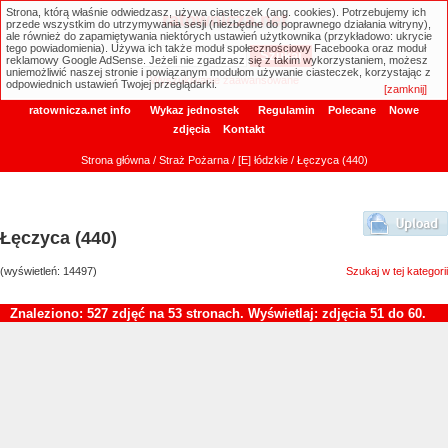
Strona, którą właśnie odwiedzasz, używa ciasteczek (ang. cookies). Potrzebujemy ich
ratownicza.net
przede wszystkim do utrzymywania sesji (niezbędne do poprawnego działania witryny),
ale również do zapamiętywania niektórych ustawień użytkownika (przykładowo: ukrycie
tego powiadomienia). Używa ich także moduł społecznościowy Facebooka oraz moduł
reklamowy Google AdSense. Jeżeli nie zgadzasz się z takim wykorzystaniem, możesz
uniemożliwić naszej stronie i powiązanym modułom używanie ciasteczek, korzystając z
Wyszukiwanie zaawansowane
odpowiednich ustawień Twojej przeglądarki.
[zamknij]
ratownicza.net info
Wykaz jednostek
Regulamin
Polecane
Nowe
zdjęcia
Kontakt
Strona główna
/
Straż Pożarna
/
[E] łódzkie
/ Łęczyca (440)
Łęczyca (440)
(wyświetleń: 14497)
Szukaj w tej kategorii
Znaleziono: 527 zdjęć na 53 stronach. Wyświetlaj: zdjęcia 51 do 60.