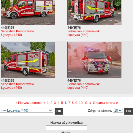
449[E]76
449[E]76
Sebastian Komorowski
Sebastian Komorowski
Łęczyca (440)
Łęczyca (440)
449[E]76
449[E]76
Sebastian Komorowski
Sebastian Komorowski
Łęczyca (440)
Łęczyca (440)
« Pierwsza strona
«
1
2
3
4
5
6
7
8
9
10
11
»
Ostatnia strona »
Zdjęć na stronie:
Nazwa użytkownika:
Hasło: