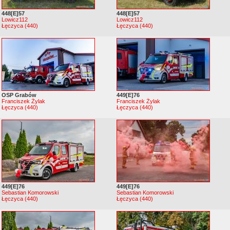
448[E]57
448[E]57
Lowicz112
Lowicz112
Łęczyca (440)
Łęczyca (440)
OSP Grabów
449[E]76
Franciszek Żylak
Franciszek Żylak
Łęczyca (440)
Łęczyca (440)
449[E]76
449[E]76
Sebastian Komorowski
Sebastian Komorowski
Łęczyca (440)
Łęczyca (440)