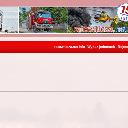
ratownicza.net info
Wykaz jednostek
Rejest