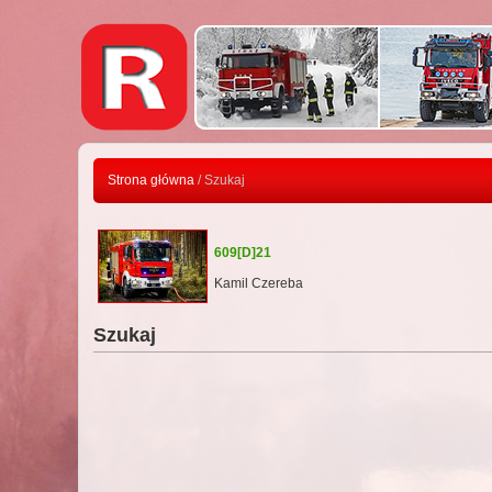
Strona główna
/ Szukaj
609[D]21
Kamil Czereba
Szukaj