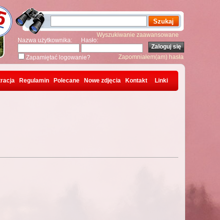
Wyszukiwanie zaawansowane
Nazwa użytkownika:
Hasło:
Zapomniałem(am) hasła
Zapamiętać logowanie?
racja
Regulamin
Polecane
Nowe zdjęcia
Kontakt
Linki