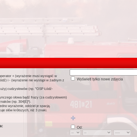
perator + (wyrażenie musi wystąpić w
Wyświetl tylko nowe zdjęcia
dź) i - (wyrażenie nie wystąpi w żadnym z
 użyj cudzysłowów (np. "OSP Łódź-
ynczego słowa bądź frazy (za cudzysłowem)
znaków (np. 304[E]*).
edno wyrażenie, oddziel je spacją.
e słów krótszych, niż 3 znaki.
a:
Od: