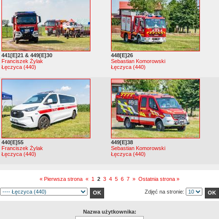
441[E]21 & 449[E]30
448[E]26
Franciszek Żylak
Sebastian Komorowski
Łęczyca (440)
Łęczyca (440)
440[E]55
449[E]38
Franciszek Żylak
Sebastian Komorowski
Łęczyca (440)
Łęczyca (440)
« Pierwsza strona
«
1
2
3
4
5
6
7
»
Ostatnia strona »
Zdjęć na stronie:
Nazwa użytkownika: