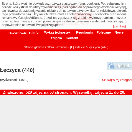
Strona, którą właśnie odwiedzasz, używa ciasteczek (ang. cookies). Potrzebujemy ich
ratownicza.net
przede wszystkim do utrzymywania sesji (niezbędne do poprawnego działania witryny),
ale również do zapamiętywania niektórych ustawień użytkownika (przykładowo: ukrycie
tego powiadomienia). Używa ich także moduł społecznościowy Facebooka oraz moduł
reklamowy Google AdSense. Jeżeli nie zgadzasz się z takim wykorzystaniem, możesz
uniemożliwić naszej stronie i powiązanym modułom używanie ciasteczek, korzystając z
Wyszukiwanie zaawansowane
odpowiednich ustawień Twojej przeglądarki.
[zamknij]
ratownicza.net info
Wykaz jednostek
Regulamin
Polecane
Nowe
zdjęcia
Kontakt
Strona główna
/
Straż Pożarna
/
[E] łódzkie
/ Łęczyca (440)
Łęczyca (440)
(wyświetleń: 14512)
Szukaj w tej kategorii
Znaleziono: 529 zdjęć na 53 stronach. Wyświetlaj: zdjęcia 11 do 20.