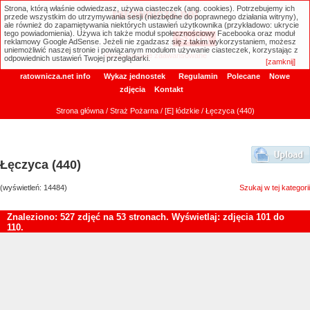
Strona, którą właśnie odwiedzasz, używa ciasteczek (ang. cookies). Potrzebujemy ich
ratownicza.net
przede wszystkim do utrzymywania sesji (niezbędne do poprawnego działania witryny),
ale również do zapamiętywania niektórych ustawień użytkownika (przykładowo: ukrycie
tego powiadomienia). Używa ich także moduł społecznościowy Facebooka oraz moduł
reklamowy Google AdSense. Jeżeli nie zgadzasz się z takim wykorzystaniem, możesz
uniemożliwić naszej stronie i powiązanym modułom używanie ciasteczek, korzystając z
Wyszukiwanie zaawansowane
odpowiednich ustawień Twojej przeglądarki.
[zamknij]
ratownicza.net info
Wykaz jednostek
Regulamin
Polecane
Nowe
zdjęcia
Kontakt
Strona główna
/
Straż Pożarna
/
[E] łódzkie
/ Łęczyca (440)
Łęczyca (440)
(wyświetleń: 14484)
Szukaj w tej kategorii
Znaleziono: 527 zdjęć na 53 stronach. Wyświetlaj: zdjęcia 101 do
110.