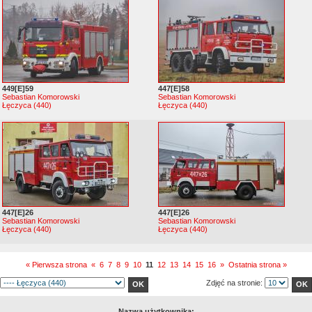
449[E]59
447[E]58
Sebastian Komorowski
Sebastian Komorowski
Łęczyca (440)
Łęczyca (440)
447[E]26
447[E]26
Sebastian Komorowski
Sebastian Komorowski
Łęczyca (440)
Łęczyca (440)
« Pierwsza strona
«
6
7
8
9
10
11
12
13
14
15
16
»
Ostatnia strona »
Zdjęć na stronie:
Nazwa użytkownika: