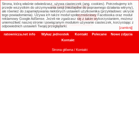
Strona, którą właśnie odwiedzasz, używa ciasteczek (ang. cookies). Potrzebujemy ich
ratownicza.net
przede wszystkim do utrzymywania sesji (niezbędne do poprawnego działania witryny),
ale również do zapamiętywania niektórych ustawień użytkownika (przykładowo: ukrycie
tego powiadomienia). Używa ich także moduł społecznościowy Facebooka oraz moduł
reklamowy Google AdSense. Jeżeli nie zgadzasz się z takim wykorzystaniem, możesz
uniemożliwić naszej stronie i powiązanym modułom używanie ciasteczek, korzystając z
Wyszukiwanie zaawansowane
odpowiednich ustawień Twojej przeglądarki.
[zamknij]
ratownicza.net info
Wykaz jednostek
Kontakt
Polecane
Nowe zdjęcia
Kontakt
Strona główna
/ Kontakt