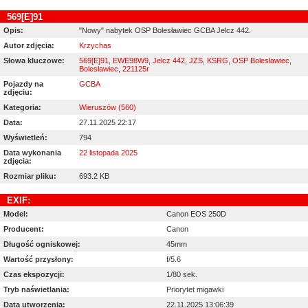
569[E]91
Opis:
"Nowy" nabytek OSP Bolesławiec GCBA Jelcz 442.
Autor zdjęcia:
Krzychas
Słowa kluczowe:
569[E]91
,
EWE98W9
,
Jelcz 442
,
JZS
,
KSRG
,
OSP Bolesławiec
,
Bolesławiec
,
221125r
Pojazdy na
GCBA
zdjęciu:
Kategoria:
Wieruszów (560)
Data:
27.11.2025 22:17
Wyświetleń:
794
Data wykonania
22 listopada 2025
zdjęcia:
Rozmiar pliku:
693.2 KB
EXIF:
Model:
Canon EOS 250D
Producent:
Canon
Długość ogniskowej:
45mm
Wartość przysłony:
f/5.6
Czas ekspozycji:
1/80 sek.
Tryb naświetlania:
Priorytet migawki
Data utworzenia:
22.11.2025 13:06:39