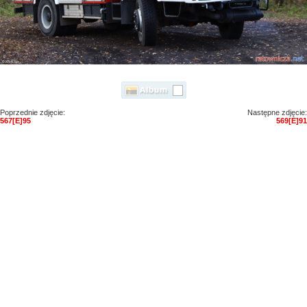
Poprzednie zdjęcie:
Następne zdjęcie:
567[E]95
569[E]91