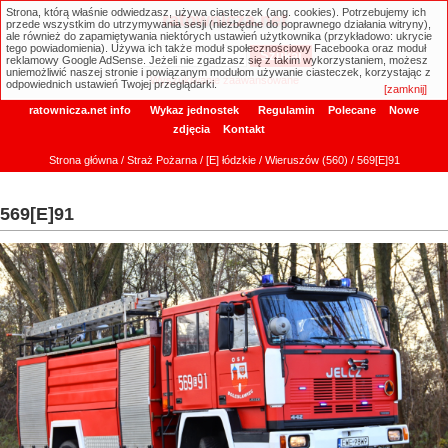
Strona, którą właśnie odwiedzasz, używa ciasteczek (ang. cookies). Potrzebujemy ich
ratownicza.net
przede wszystkim do utrzymywania sesji (niezbędne do poprawnego działania witryny),
ale również do zapamiętywania niektórych ustawień użytkownika (przykładowo: ukrycie
tego powiadomienia). Używa ich także moduł społecznościowy Facebooka oraz moduł
reklamowy Google AdSense. Jeżeli nie zgadzasz się z takim wykorzystaniem, możesz
uniemożliwić naszej stronie i powiązanym modułom używanie ciasteczek, korzystając z
Wyszukiwanie zaawansowane
odpowiednich ustawień Twojej przeglądarki.
[zamknij]
ratownicza.net info
Wykaz jednostek
Regulamin
Polecane
Nowe
zdjęcia
Kontakt
Strona główna
/
Straż Pożarna
/
[E] łódzkie
/
Wieruszów (560)
/ 569[E]91
569[E]91