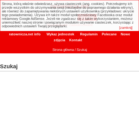
Strona, którą właśnie odwiedzasz, używa ciasteczek (ang. cookies). Potrzebujemy ich
ratownicza.net
przede wszystkim do utrzymywania sesji (niezbędne do poprawnego działania witryny),
ale również do zapamiętywania niektórych ustawień użytkownika (przykładowo: ukrycie
tego powiadomienia). Używa ich także moduł społecznościowy Facebooka oraz moduł
reklamowy Google AdSense. Jeżeli nie zgadzasz się z takim wykorzystaniem, możesz
uniemożliwić naszej stronie i powiązanym modułom używanie ciasteczek, korzystając z
Wyszukiwanie zaawansowane
odpowiednich ustawień Twojej przeglądarki.
[zamknij]
ratownicza.net info
Wykaz jednostek
Regulamin
Polecane
Nowe
zdjęcia
Kontakt
Strona główna
/ Szukaj
Szukaj