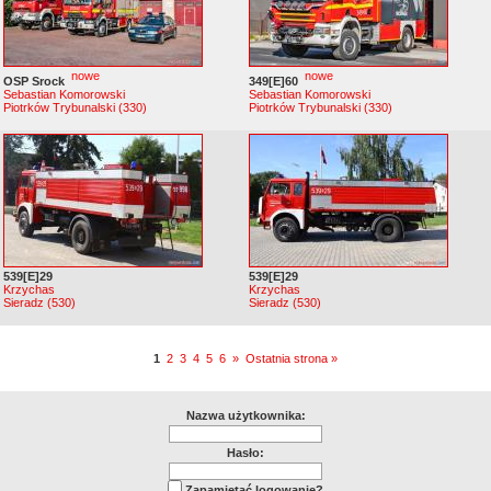
nowe
nowe
OSP Srock
349[E]60
Sebastian Komorowski
Sebastian Komorowski
Piotrków Trybunalski (330)
Piotrków Trybunalski (330)
539[E]29
539[E]29
Krzychas
Krzychas
Sieradz (530)
Sieradz (530)
1
2
3
4
5
6
»
Ostatnia strona »
Nazwa użytkownika:
Hasło:
Zapamiętać logowanie?