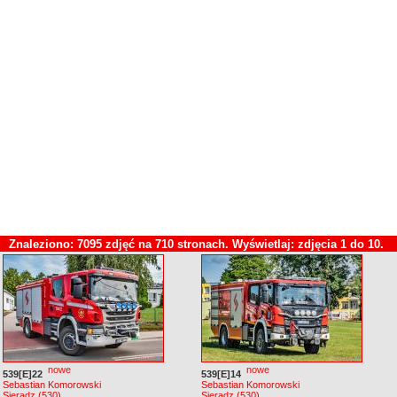
Znaleziono: 7095 zdjęć na 710 stronach. Wyświetlaj: zdjęcia 1 do 10.
nowe
nowe
539[E]22
539[E]14
Sebastian Komorowski
Sebastian Komorowski
Sieradz (530)
Sieradz (530)