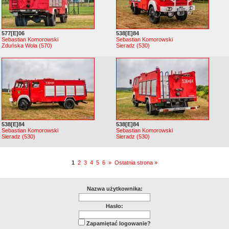
577[E]06
538[E]84
Sebastian Komorowski
Sebastian Komorowski
Zduńska Wola (570)
Sieradz (530)
538[E]84
538[E]84
Sebastian Komorowski
Sebastian Komorowski
Sieradz (530)
Sieradz (530)
1
2
3
4
5
6
»
Ostatnia strona »
Nazwa użytkownika:
Hasło:
Zapamiętać logowanie?