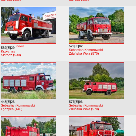
nowe
579[E]02
539[E]29
Sebastian Komorowski
Krzychas
Zduńska Wola (570)
Sieradz (530)
448[E]23
577[E]06
Sebastian Komorowski
Sebastian Komorowski
Łęczyca (440)
Zduńska Wola (570)