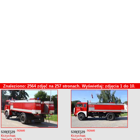
Znaleziono: 2564 zdjęć na 257 stronach. Wyświetlaj: zdjęcia 1 do 10.
nowe
nowe
539[E]29
539[E]29
Krzychas
Krzychas
Sieradz (530)
Sieradz (530)