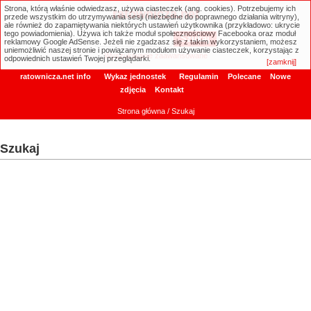
Strona, którą właśnie odwiedzasz, używa ciasteczek (ang. cookies). Potrzebujemy ich
ratownicza.net
przede wszystkim do utrzymywania sesji (niezbędne do poprawnego działania witryny),
ale również do zapamiętywania niektórych ustawień użytkownika (przykładowo: ukrycie
tego powiadomienia). Używa ich także moduł społecznościowy Facebooka oraz moduł
reklamowy Google AdSense. Jeżeli nie zgadzasz się z takim wykorzystaniem, możesz
uniemożliwić naszej stronie i powiązanym modułom używanie ciasteczek, korzystając z
Wyszukiwanie zaawansowane
odpowiednich ustawień Twojej przeglądarki.
[zamknij]
ratownicza.net info
Wykaz jednostek
Regulamin
Polecane
Nowe
zdjęcia
Kontakt
Strona główna
/ Szukaj
Szukaj