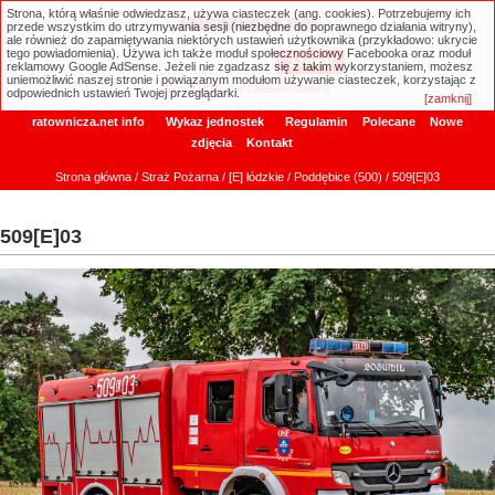
Strona, którą właśnie odwiedzasz, używa ciasteczek (ang. cookies). Potrzebujemy ich
ratownicza.net
przede wszystkim do utrzymywania sesji (niezbędne do poprawnego działania witryny),
ale również do zapamiętywania niektórych ustawień użytkownika (przykładowo: ukrycie
tego powiadomienia). Używa ich także moduł społecznościowy Facebooka oraz moduł
reklamowy Google AdSense. Jeżeli nie zgadzasz się z takim wykorzystaniem, możesz
uniemożliwić naszej stronie i powiązanym modułom używanie ciasteczek, korzystając z
Wyszukiwanie zaawansowane
odpowiednich ustawień Twojej przeglądarki.
[zamknij]
ratownicza.net info
Wykaz jednostek
Regulamin
Polecane
Nowe
zdjęcia
Kontakt
Strona główna
/
Straż Pożarna
/
[E] łódzkie
/
Poddębice (500)
/ 509[E]03
509[E]03