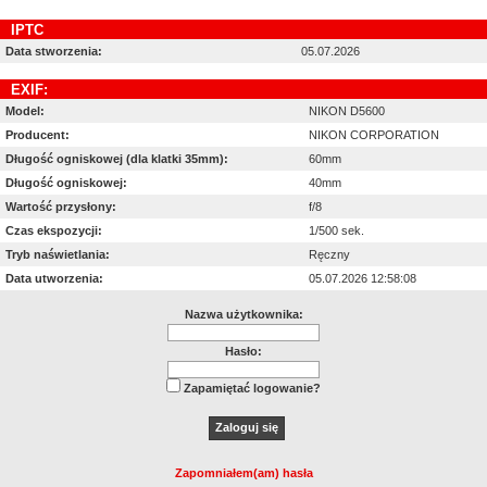
IPTC
Data stworzenia:
05.07.2026
EXIF:
Model:
NIKON D5600
Producent:
NIKON CORPORATION
Długość ogniskowej (dla klatki 35mm):
60mm
Długość ogniskowej:
40mm
Wartość przysłony:
f/8
Czas ekspozycji:
1/500 sek.
Tryb naświetlania:
Ręczny
Data utworzenia:
05.07.2026 12:58:08
Nazwa użytkownika:
Hasło:
Zapamiętać logowanie?
Zapomniałem(am) hasła