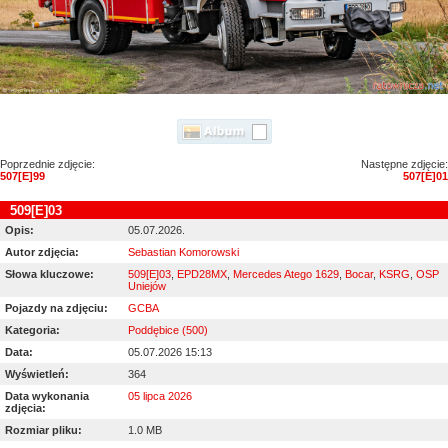
Poprzednie zdjęcie:
Następne zdjęcie:
507[E]99
507[E]01
509[E]03
Opis:
05.07.2026.
Autor zdjęcia:
Sebastian Komorowski
Słowa kluczowe:
509[E]03
,
EPD28MX
,
Mercedes Atego 1629
,
Bocar
,
KSRG
,
OSP
Uniejów
Pojazdy na zdjęciu:
GCBA
Kategoria:
Poddębice (500)
Data:
05.07.2026 15:13
Wyświetleń:
364
Data wykonania
05 lipca 2026
zdjęcia:
Rozmiar pliku:
1.0 MB