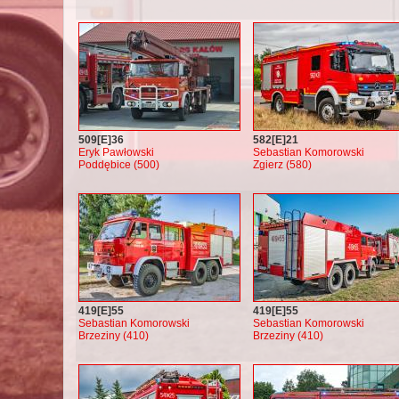
509[E]36
582[E]21
Eryk Pawłowski
Sebastian Komorowski
Poddębice (500)
Zgierz (580)
419[E]55
419[E]55
Sebastian Komorowski
Sebastian Komorowski
Brzeziny (410)
Brzeziny (410)