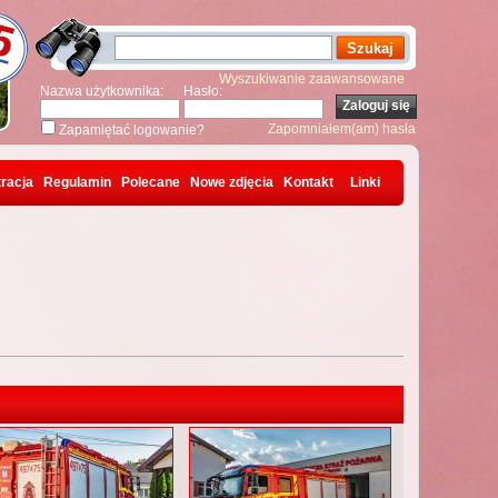
Wyszukiwanie zaawansowane
Nazwa użytkownika:
Hasło:
Zapomniałem(am) hasła
Zapamiętać logowanie?
racja
Regulamin
Polecane
Nowe zdjęcia
Kontakt
Linki