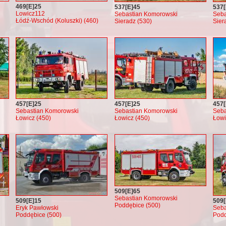
469[E]25
537[E]45
537[
Lowicz112
Sebastian Komorowski
Seba
Łódź-Wschód (Koluszki) (460)
Sieradz (530)
Sier
457[E]25
457[E]25
457[
Sebastian Komorowski
Sebastian Komorowski
Seba
Łowicz (450)
Łowicz (450)
Łowi
509[E]65
Sebastian Komorowski
509[E]15
509[
Poddębice (500)
Eryk Pawłowski
Seba
Poddębice (500)
Podd