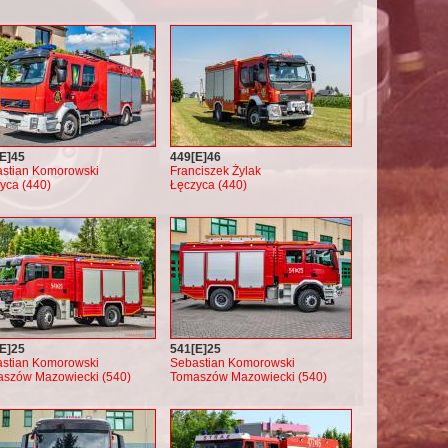
E]45
449[E]46
stian Komorowski
Franciszek Żylak
yca (440)
Łęczyca (440)
E]25
541[E]25
stian Komorowski
Sebastian Komorowski
szów Mazowiecki (540)
Tomaszów Mazowiecki (540)