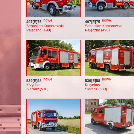
nowe
nowe
497[E]75
497[E]75
Sebastian Komorowski
Sebastian Komorowski
Pajęczno (490)
Pajęczno (490)
nowe
nowe
539[E]58
539[E]58
Krzychas
Krzychas
Sieradz (530)
Sieradz (530)