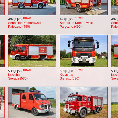
nowe
nowe
497[E]75
497[E]75
497[
Sebastian Komorowski
Sebastian Komorowski
Seba
Pajęczno (490)
Pajęczno (490)
Paję
nowe
nowe
539[E]58
539[E]58
539[
Krzychas
Krzychas
Krzy
Sieradz (530)
Sieradz (530)
Sier