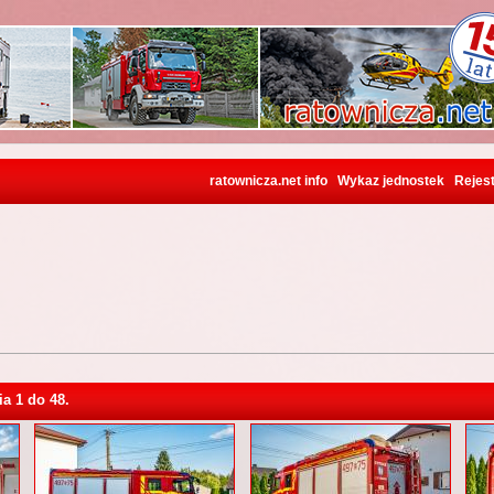
ratownicza.net info
Wykaz jednostek
Rejest
ia 1 do 48.