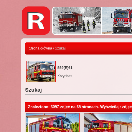
Strona główna
/ Szukaj
559[E]61
Krzychas
Szukaj
Znaleziono: 3097 zdjęć na 65 stronach. Wyświetlaj: zdjęc