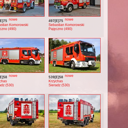
nowe
nowe
E]75
497[E]75
stian Komorowski
Sebastian Komorowski
czno (490)
Pajęczno (490)
nowe
nowe
E]58
539[E]58
chas
Krzychas
adz (530)
Sieradz (530)