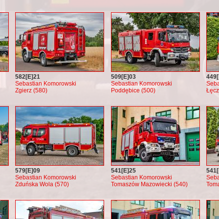
582[E]21
509[E]03
449[
Sebastian Komorowski
Sebastian Komorowski
Seba
Zgierz (580)
Poddębice (500)
Łęcz
579[E]09
541[E]25
541[
Sebastian Komorowski
Sebastian Komorowski
Seba
Zduńska Wola (570)
Tomaszów Mazowiecki (540)
Toma