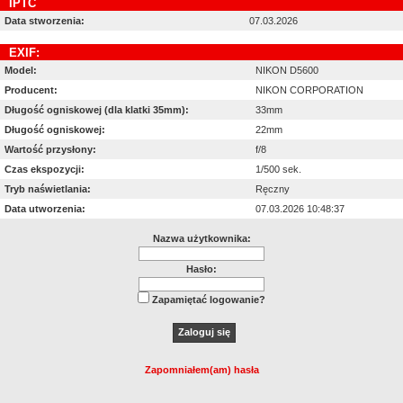
IPTC
Data stworzenia:
07.03.2026
EXIF:
Model:
NIKON D5600
Producent:
NIKON CORPORATION
Długość ogniskowej (dla klatki 35mm):
33mm
Długość ogniskowej:
22mm
Wartość przysłony:
f/8
Czas ekspozycji:
1/500 sek.
Tryb naświetlania:
Ręczny
Data utworzenia:
07.03.2026 10:48:37
Nazwa użytkownika:
Hasło:
Zapamiętać logowanie?
Zapomniałem(am) hasła