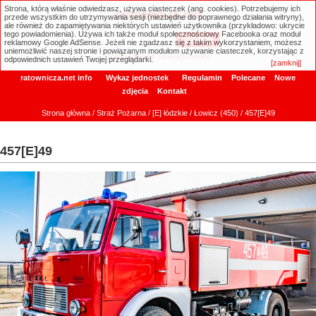
Strona, którą właśnie odwiedzasz, używa ciasteczek (ang. cookies). Potrzebujemy ich
ratownicza.net
przede wszystkim do utrzymywania sesji (niezbędne do poprawnego działania witryny),
ale również do zapamiętywania niektórych ustawień użytkownika (przykładowo: ukrycie
tego powiadomienia). Używa ich także moduł społecznościowy Facebooka oraz moduł
reklamowy Google AdSense. Jeżeli nie zgadzasz się z takim wykorzystaniem, możesz
uniemożliwić naszej stronie i powiązanym modułom używanie ciasteczek, korzystając z
Wyszukiwanie zaawansowane
odpowiednich ustawień Twojej przeglądarki.
[zamknij]
ratownicza.net info
Wykaz jednostek
Regulamin
Polecane
Nowe
zdjęcia
Kontakt
Strona główna
/
Straż Pożarna
/
[E] łódzkie
/
Łowicz (450)
/ 457[E]49
457[E]49