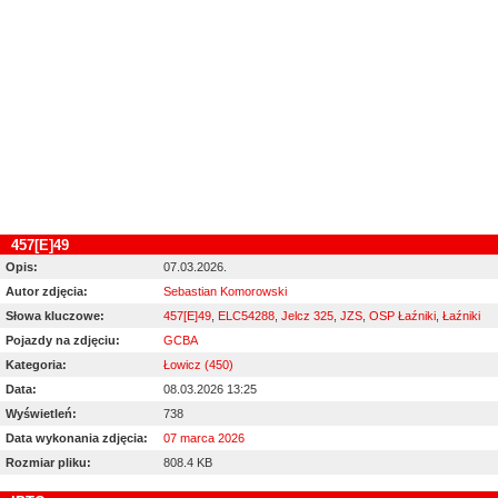
457[E]49
Opis:
07.03.2026.
Autor zdjęcia:
Sebastian Komorowski
Słowa kluczowe:
457[E]49
,
ELC54288
,
Jelcz 325
,
JZS
,
OSP Łaźniki
,
Łaźniki
Pojazdy na zdjęciu:
GCBA
Kategoria:
Łowicz (450)
Data:
08.03.2026 13:25
Wyświetleń:
738
Data wykonania zdjęcia:
07 marca 2026
Rozmiar pliku:
808.4 KB