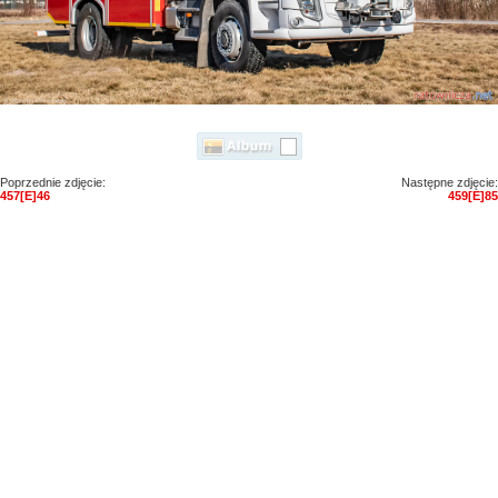
Poprzednie zdjęcie:
Następne zdjęcie:
457[E]46
459[E]85