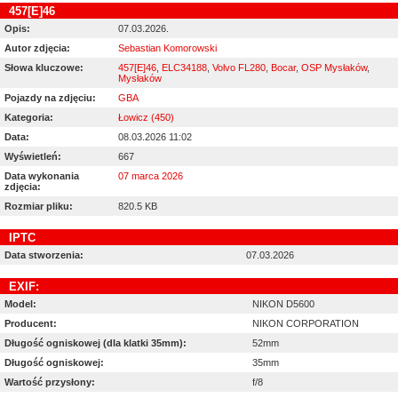
457[E]46
Opis:
07.03.2026.
Autor zdjęcia:
Sebastian Komorowski
Słowa kluczowe:
457[E]46
,
ELC34188
,
Volvo FL280
,
Bocar
,
OSP Mysłaków
,
Mysłaków
Pojazdy na zdjęciu:
GBA
Kategoria:
Łowicz (450)
Data:
08.03.2026 11:02
Wyświetleń:
667
Data wykonania
07 marca 2026
zdjęcia:
Rozmiar pliku:
820.5 KB
IPTC
Data stworzenia:
07.03.2026
EXIF:
Model:
NIKON D5600
Producent:
NIKON CORPORATION
Długość ogniskowej (dla klatki 35mm):
52mm
Długość ogniskowej:
35mm
Wartość przysłony:
f/8