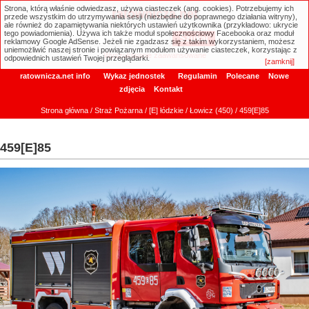
Strona, którą właśnie odwiedzasz, używa ciasteczek (ang. cookies). Potrzebujemy ich
ratownicza.net
przede wszystkim do utrzymywania sesji (niezbędne do poprawnego działania witryny),
ale również do zapamiętywania niektórych ustawień użytkownika (przykładowo: ukrycie
tego powiadomienia). Używa ich także moduł społecznościowy Facebooka oraz moduł
reklamowy Google AdSense. Jeżeli nie zgadzasz się z takim wykorzystaniem, możesz
uniemożliwić naszej stronie i powiązanym modułom używanie ciasteczek, korzystając z
Wyszukiwanie zaawansowane
odpowiednich ustawień Twojej przeglądarki.
[zamknij]
ratownicza.net info
Wykaz jednostek
Regulamin
Polecane
Nowe
zdjęcia
Kontakt
Strona główna
/
Straż Pożarna
/
[E] łódzkie
/
Łowicz (450)
/ 459[E]85
459[E]85