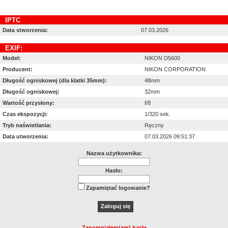
IPTC
Data stworzenia:
07.03.2026
EXIF:
Model:
NIKON D5600
Producent:
NIKON CORPORATION
Długość ogniskowej (dla klatki 35mm):
48mm
Długość ogniskowej:
32mm
Wartość przysłony:
f/8
Czas ekspozycji:
1/320 sek.
Tryb naświetlania:
Ręczny
Data utworzenia:
07.03.2026 09:51:37
Nazwa użytkownika:
Hasło:
Zapamiętać logowanie?
Zapomniałem(am) hasła