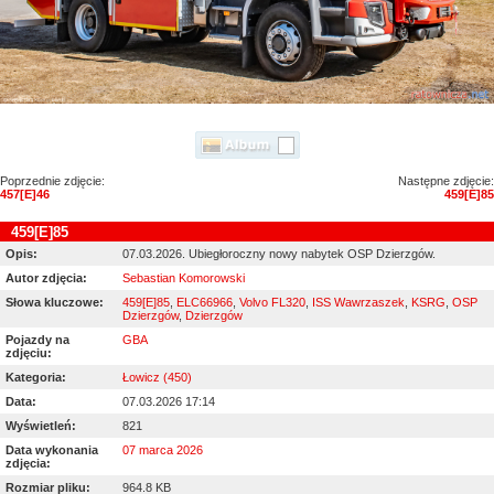
Poprzednie zdjęcie:
Następne zdjęcie:
457[E]46
459[E]85
459[E]85
Opis:
07.03.2026. Ubiegłoroczny nowy nabytek OSP Dzierzgów.
Autor zdjęcia:
Sebastian Komorowski
Słowa kluczowe:
459[E]85
,
ELC66966
,
Volvo FL320
,
ISS Wawrzaszek
,
KSRG
,
OSP
Dzierzgów
,
Dzierzgów
Pojazdy na
GBA
zdjęciu:
Kategoria:
Łowicz (450)
Data:
07.03.2026 17:14
Wyświetleń:
821
Data wykonania
07 marca 2026
zdjęcia:
Rozmiar pliku:
964.8 KB