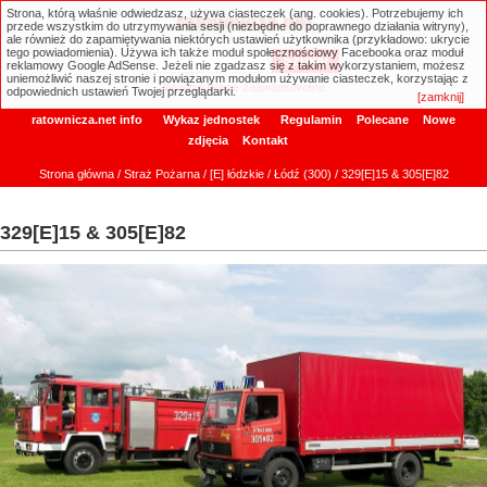
Strona, którą właśnie odwiedzasz, używa ciasteczek (ang. cookies). Potrzebujemy ich
ratownicza.net
przede wszystkim do utrzymywania sesji (niezbędne do poprawnego działania witryny),
ale również do zapamiętywania niektórych ustawień użytkownika (przykładowo: ukrycie
tego powiadomienia). Używa ich także moduł społecznościowy Facebooka oraz moduł
reklamowy Google AdSense. Jeżeli nie zgadzasz się z takim wykorzystaniem, możesz
uniemożliwić naszej stronie i powiązanym modułom używanie ciasteczek, korzystając z
Wyszukiwanie zaawansowane
odpowiednich ustawień Twojej przeglądarki.
[zamknij]
ratownicza.net info
Wykaz jednostek
Regulamin
Polecane
Nowe
zdjęcia
Kontakt
Strona główna
/
Straż Pożarna
/
[E] łódzkie
/
Łódź (300)
/ 329[E]15 & 305[E]82
329[E]15 & 305[E]82