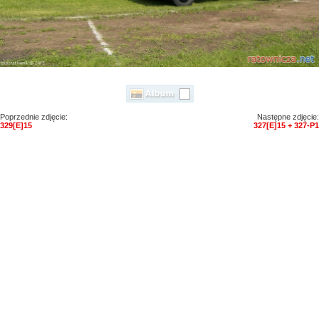
Poprzednie zdjęcie:
Następne zdjęcie:
329[E]15
327[E]15 + 327-P1