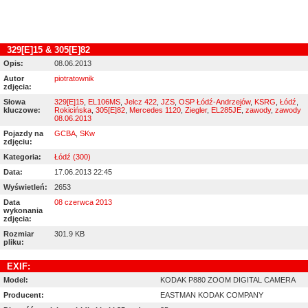
329[E]15 & 305[E]82
Opis:
08.06.2013
Autor
piotratownik
zdjęcia:
Słowa
329[E]15
,
EL106MS
,
Jelcz 422
,
JZS
,
OSP Łódź-Andrzejów
,
KSRG
,
Łódź
,
kluczowe:
Rokicińska
,
305[E]82
,
Mercedes 1120
,
Ziegler
,
EL285JE
,
zawody
,
zawody
08.06.2013
Pojazdy na
GCBA
,
SKw
zdjęciu:
Kategoria:
Łódź (300)
Data:
17.06.2013 22:45
Wyświetleń:
2653
Data
08 czerwca 2013
wykonania
zdjęcia:
Rozmiar
301.9 KB
pliku:
EXIF:
Model:
KODAK P880 ZOOM DIGITAL CAMERA
Producent:
EASTMAN KODAK COMPANY