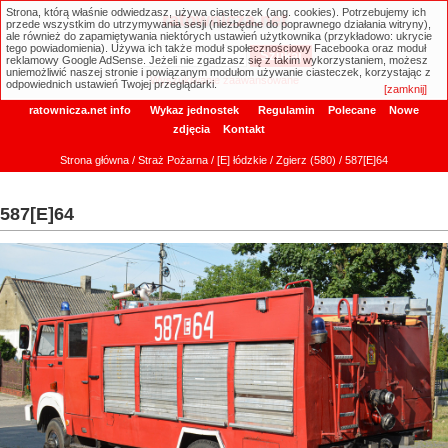
Strona, którą właśnie odwiedzasz, używa ciasteczek (ang. cookies). Potrzebujemy ich
ratownicza.net
przede wszystkim do utrzymywania sesji (niezbędne do poprawnego działania witryny),
ale również do zapamiętywania niektórych ustawień użytkownika (przykładowo: ukrycie
tego powiadomienia). Używa ich także moduł społecznościowy Facebooka oraz moduł
reklamowy Google AdSense. Jeżeli nie zgadzasz się z takim wykorzystaniem, możesz
uniemożliwić naszej stronie i powiązanym modułom używanie ciasteczek, korzystając z
Wyszukiwanie zaawansowane
odpowiednich ustawień Twojej przeglądarki.
[zamknij]
ratownicza.net info
Wykaz jednostek
Regulamin
Polecane
Nowe
zdjęcia
Kontakt
Strona główna
/
Straż Pożarna
/
[E] łódzkie
/
Zgierz (580)
/ 587[E]64
587[E]64