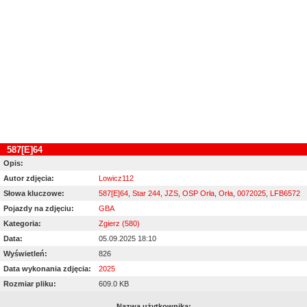
587[E]64
Opis:
Autor zdjęcia:
Lowicz112
Słowa kluczowe:
587[E]64
,
Star 244
,
JZS
,
OSP Orła
,
Orła
,
0072025
,
LFB6572
Pojazdy na zdjęciu:
GBA
Kategoria:
Zgierz (580)
Data:
05.09.2025 18:10
Wyświetleń:
826
Data wykonania zdjęcia:
2025
Rozmiar pliku:
609.0 KB
Nazwa użytkownika: