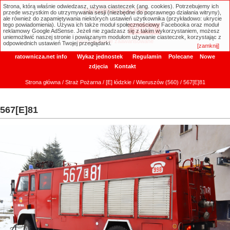
Strona, którą właśnie odwiedzasz, używa ciasteczek (ang. cookies). Potrzebujemy ich
ratownicza.net
przede wszystkim do utrzymywania sesji (niezbędne do poprawnego działania witryny),
ale również do zapamiętywania niektórych ustawień użytkownika (przykładowo: ukrycie
tego powiadomienia). Używa ich także moduł społecznościowy Facebooka oraz moduł
reklamowy Google AdSense. Jeżeli nie zgadzasz się z takim wykorzystaniem, możesz
uniemożliwić naszej stronie i powiązanym modułom używanie ciasteczek, korzystając z
Wyszukiwanie zaawansowane
odpowiednich ustawień Twojej przeglądarki.
[zamknij]
ratownicza.net info
Wykaz jednostek
Regulamin
Polecane
Nowe
zdjęcia
Kontakt
Strona główna
/
Straż Pożarna
/
[E] łódzkie
/
Wieruszów (560)
/ 567[E]81
567[E]81