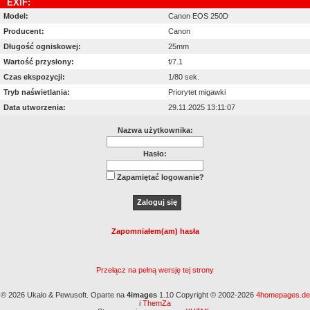
EXIF:
Model:
Canon EOS 250D
Producent:
Canon
Długość ogniskowej:
25mm
Wartość przysłony:
f/7.1
Czas ekspozycji:
1/80 sek.
Tryb naświetlania:
Priorytet migawki
Data utworzenia:
29.11.2025 13:11:07
Nazwa użytkownika:
Hasło:
Zapamiętać logowanie?
Zapomniałem(am) hasła
Przełącz na pełną wersję tej strony
© 2026 Ukalo & Pewusoft. Oparte na
4images
1.10 Copyright © 2002-2026
4homepages.de
i
ThemZa