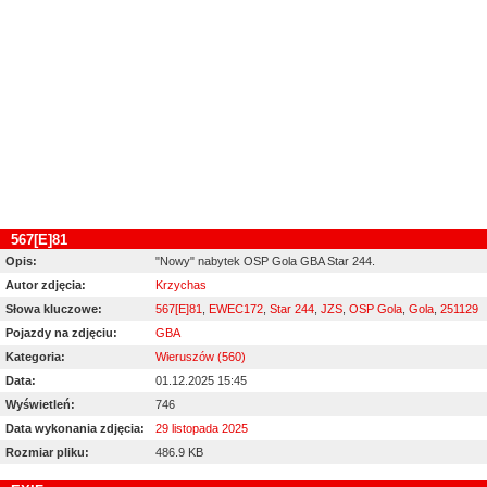
567[E]81
Opis:
"Nowy" nabytek OSP Gola GBA Star 244.
Autor zdjęcia:
Krzychas
Słowa kluczowe:
567[E]81
,
EWEC172
,
Star 244
,
JZS
,
OSP Gola
,
Gola
,
251129
Pojazdy na zdjęciu:
GBA
Kategoria:
Wieruszów (560)
Data:
01.12.2025 15:45
Wyświetleń:
746
Data wykonania zdjęcia:
29 listopada 2025
Rozmiar pliku:
486.9 KB