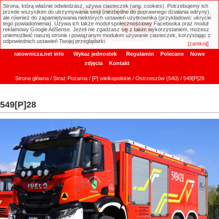
Strona, którą właśnie odwiedzasz, używa ciasteczek (ang. cookies). Potrzebujemy ich
ratownicza.net
przede wszystkim do utrzymywania sesji (niezbędne do poprawnego działania witryny),
ale również do zapamiętywania niektórych ustawień użytkownika (przykładowo: ukrycie
tego powiadomienia). Używa ich także moduł społecznościowy Facebooka oraz moduł
reklamowy Google AdSense. Jeżeli nie zgadzasz się z takim wykorzystaniem, możesz
uniemożliwić naszej stronie i powiązanym modułom używanie ciasteczek, korzystając z
Wyszukiwanie zaawansowane
odpowiednich ustawień Twojej przeglądarki.
[zamknij]
ratownicza.net info
Wykaz jednostek
Regulamin
Polecane
Nowe
zdjęcia
Kontakt
Strona główna
/
Straż Pożarna
/
[P] wielkopolskie
/
Ostrzeszów (540)
/ 549[P]28
549[P]28