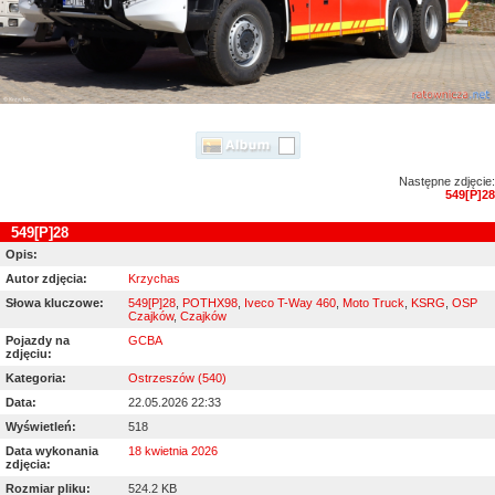
Następne zdjęcie:
549[P]28
549[P]28
Opis:
Autor zdjęcia:
Krzychas
Słowa kluczowe:
549[P]28
,
POTHX98
,
Iveco T-Way 460
,
Moto Truck
,
KSRG
,
OSP
Czajków
,
Czajków
Pojazdy na
GCBA
zdjęciu:
Kategoria:
Ostrzeszów (540)
Data:
22.05.2026 22:33
Wyświetleń:
518
Data wykonania
18 kwietnia 2026
zdjęcia:
Rozmiar pliku:
524.2 KB