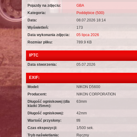
Pojazdy na zdjęciu:
GBA
Kategoria:
Poddębice (500)
Data:
08.07.2026 18:14
Wyświetleń:
173
Data wykonania zdjęcia:
05 lipca 2026
Rozmiar pliku:
789.9 KB
IPTC
Data stworzenia:
05.07.2026
EXIF:
Model:
NIKON D5600
Producent:
NIKON CORPORATION
Długość ogniskowej (dla
63mm
klatki 35mm):
Długość ogniskowej:
42mm
Wartość przysłony:
f/8
Czas ekspozycji:
1/500 sek.
Tryb naświetlania:
Ręczny