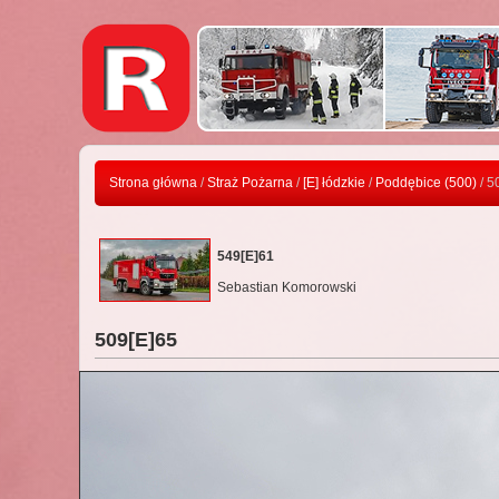
Strona główna
/
Straż Pożarna
/
[E] łódzkie
/
Poddębice (500)
/ 5
549[E]61
Sebastian Komorowski
509[E]65