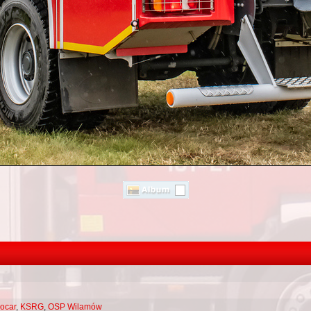
ocar
,
KSRG
,
OSP Wilamów