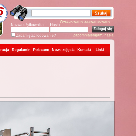
Wyszukiwanie zaawansowane
Nazwa użytkownika:
Hasło:
Zapomniałem(am) hasła
Zapamiętać logowanie?
racja
Regulamin
Polecane
Nowe zdjęcia
Kontakt
Linki