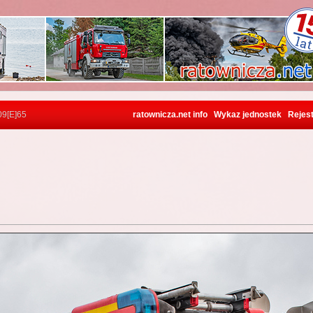
09[E]65
ratownicza.net info
Wykaz jednostek
Rejest