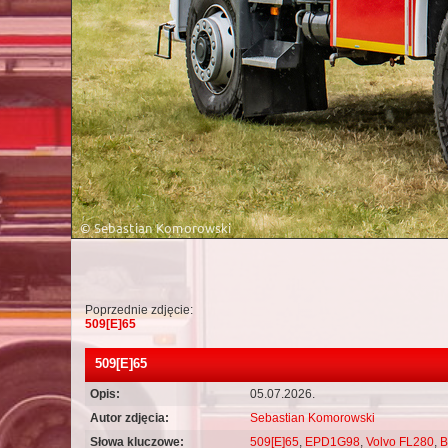
Poprzednie zdjęcie:
509[E]65
509[E]65
Opis:
05.07.2026.
Autor zdjęcia:
Sebastian Komorowski
Słowa kluczowe:
509[E]65
,
EPD1G98
,
Volvo FL280
,
B