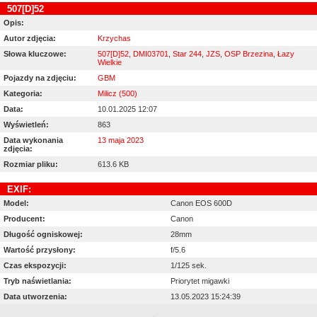
507[D]52
Opis:
Autor zdjęcia:
Krzychas
Słowa kluczowe:
507[D]52
,
DMI03701
,
Star 244
,
JZS
,
OSP Brzezina
,
Łazy
Wielkie
Pojazdy na zdjęciu:
GBM
Kategoria:
Milicz (500)
Data:
10.01.2025 12:07
Wyświetleń:
863
Data wykonania
13 maja 2023
zdjęcia:
Rozmiar pliku:
613.6 KB
EXIF:
Model:
Canon EOS 600D
Producent:
Canon
Długość ogniskowej:
28mm
Wartość przysłony:
f/5.6
Czas ekspozycji:
1/125 sek.
Tryb naświetlania:
Priorytet migawki
Data utworzenia:
13.05.2023 15:24:39