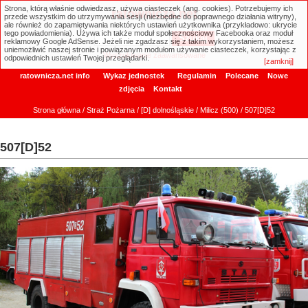
Strona, którą właśnie odwiedzasz, używa ciasteczek (ang. cookies). Potrzebujemy ich
ratownicza.net
przede wszystkim do utrzymywania sesji (niezbędne do poprawnego działania witryny),
ale również do zapamiętywania niektórych ustawień użytkownika (przykładowo: ukrycie
tego powiadomienia). Używa ich także moduł społecznościowy Facebooka oraz moduł
reklamowy Google AdSense. Jeżeli nie zgadzasz się z takim wykorzystaniem, możesz
uniemożliwić naszej stronie i powiązanym modułom używanie ciasteczek, korzystając z
Wyszukiwanie zaawansowane
odpowiednich ustawień Twojej przeglądarki.
[zamknij]
ratownicza.net info
Wykaz jednostek
Regulamin
Polecane
Nowe
zdjęcia
Kontakt
Strona główna
/
Straż Pożarna
/
[D] dolnośląskie
/
Milicz (500)
/ 507[D]52
507[D]52