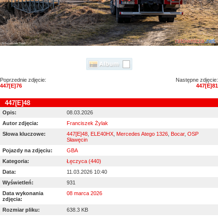
Poprzednie zdjęcie:
Następne zdjęcie:
447[E]76
447[E]81
447[E]48
Opis:
08.03.2026
Autor zdjęcia:
Franciszek Żylak
Słowa kluczowe:
447[E]48
,
ELE40HX
,
Mercedes Atego 1326
,
Bocar
,
OSP
Sławęcin
Pojazdy na zdjęciu:
GBA
Kategoria:
Łęczyca (440)
Data:
11.03.2026 10:40
Wyświetleń:
931
Data wykonania
08 marca 2026
zdjęcia:
Rozmiar pliku:
638.3 KB