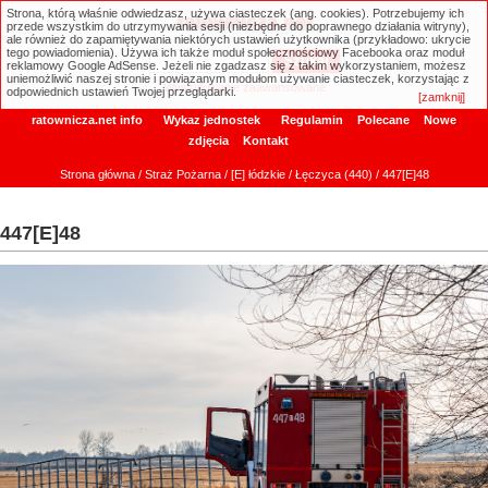
Strona, którą właśnie odwiedzasz, używa ciasteczek (ang. cookies). Potrzebujemy ich
ratownicza.net
przede wszystkim do utrzymywania sesji (niezbędne do poprawnego działania witryny),
ale również do zapamiętywania niektórych ustawień użytkownika (przykładowo: ukrycie
tego powiadomienia). Używa ich także moduł społecznościowy Facebooka oraz moduł
reklamowy Google AdSense. Jeżeli nie zgadzasz się z takim wykorzystaniem, możesz
uniemożliwić naszej stronie i powiązanym modułom używanie ciasteczek, korzystając z
Wyszukiwanie zaawansowane
odpowiednich ustawień Twojej przeglądarki.
[zamknij]
ratownicza.net info
Wykaz jednostek
Regulamin
Polecane
Nowe
zdjęcia
Kontakt
Strona główna
/
Straż Pożarna
/
[E] łódzkie
/
Łęczyca (440)
/ 447[E]48
447[E]48