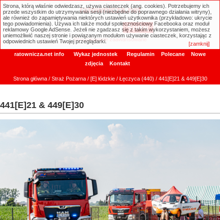
Strona, którą właśnie odwiedzasz, używa ciasteczek (ang. cookies). Potrzebujemy ich
ratownicza.net
przede wszystkim do utrzymywania sesji (niezbędne do poprawnego działania witryny),
ale również do zapamiętywania niektórych ustawień użytkownika (przykładowo: ukrycie
tego powiadomienia). Używa ich także moduł społecznościowy Facebooka oraz moduł
reklamowy Google AdSense. Jeżeli nie zgadzasz się z takim wykorzystaniem, możesz
uniemożliwić naszej stronie i powiązanym modułom używanie ciasteczek, korzystając z
Wyszukiwanie zaawansowane
odpowiednich ustawień Twojej przeglądarki.
[zamknij]
ratownicza.net info
Wykaz jednostek
Regulamin
Polecane
Nowe
zdjęcia
Kontakt
Strona główna
/
Straż Pożarna
/
[E] łódzkie
/
Łęczyca (440)
/ 441[E]21 & 449[E]30
441[E]21 & 449[E]30