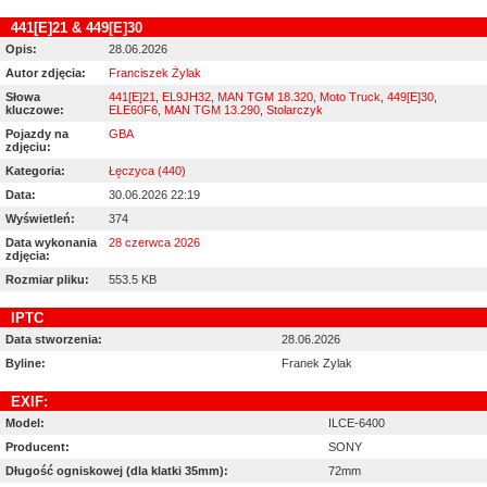
441[E]21 & 449[E]30
Opis:
28.06.2026
Autor zdjęcia:
Franciszek Żylak
Słowa
441[E]21
,
EL9JH32
,
MAN TGM 18.320
,
Moto Truck
,
449[E]30
,
kluczowe:
ELE60F6
,
MAN TGM 13.290
,
Stolarczyk
Pojazdy na
GBA
zdjęciu:
Kategoria:
Łęczyca (440)
Data:
30.06.2026 22:19
Wyświetleń:
374
Data wykonania
28 czerwca 2026
zdjęcia:
Rozmiar pliku:
553.5 KB
IPTC
Data stworzenia:
28.06.2026
Byline:
Franek Zylak
EXIF:
Model:
ILCE-6400
Producent:
SONY
Długość ogniskowej (dla klatki 35mm):
72mm