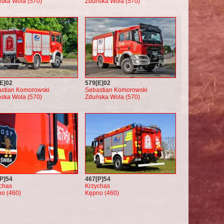
ska Wola (570)
Zduńska Wola (570)
E]02
579[E]02
stian Komorowski
Sebastian Komorowski
ska Wola (570)
Zduńska Wola (570)
P]54
467[P]54
chas
Krzychas
o (460)
Kępno (460)