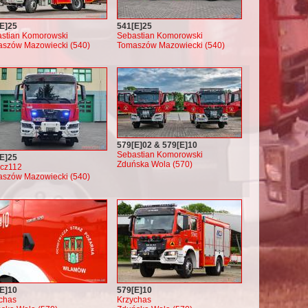
E]25
541[E]25
stian Komorowski
Sebastian Komorowski
szów Mazowiecki (540)
Tomaszów Mazowiecki (540)
579[E]02 & 579[E]10
Sebastian Komorowski
E]25
Zduńska Wola (570)
icz112
szów Mazowiecki (540)
E]10
579[E]10
chas
Krzychas