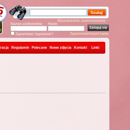
Wyszukiwanie zaawansowane
Nazwa użytkownika:
Hasło:
Zapomniałem(am) hasła
Zapamiętać logowanie?
racja
Regulamin
Polecane
Nowe zdjęcia
Kontakt
Linki