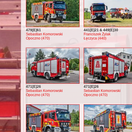
479[E]61
441[E]21 & 449[E]30
Sebastian Komorowski
Franciszek Żylak
Opoczno (470)
Łęczyca (440)
471[E]26
471[E]26
Sebastian Komorowski
Sebastian Komorowski
Opoczno (470)
Opoczno (470)