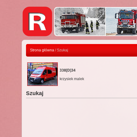
Strona główna
/ Szukaj
338[D]34
krzysiek malek
Szukaj