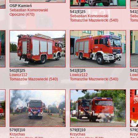
OSP Kamień
Sebastian Komorowski
541[E]25
541[
Opoczno (470)
Sebastian Komorowski
Seba
Tomaszów Mazowiecki (540)
Toma
541[E]25
541[E]25
541[
Lowicz112
Lowicz112
Low
Tomaszów Mazowiecki (540)
Tomaszów Mazowiecki (540)
Toma
579[E]10
579[E]10
579[
Krzychas
Krzychas
Krzy