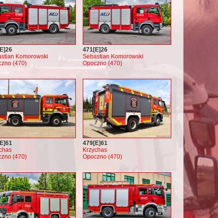
E]26
471[E]26
stian Komorowski
Sebastian Komorowski
zno (470)
Opoczno (470)
E]61
479[E]61
chas
Krzychas
zno (470)
Opoczno (470)