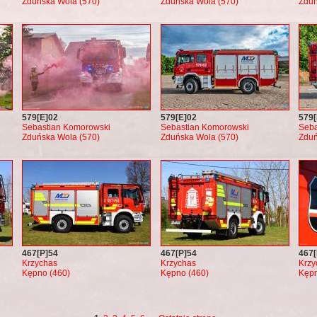
Zduńska Wola (570)
Zduńska Wola (570)
Zduń
579[E]02
579[E]02
579[
Sebastian Komorowski
Sebastian Komorowski
Seba
Zduńska Wola (570)
Zduńska Wola (570)
Zduń
467[P]54
467[P]54
467[
Krzychas
Krzychas
Krzy
Kępno (460)
Kępno (460)
Kępn