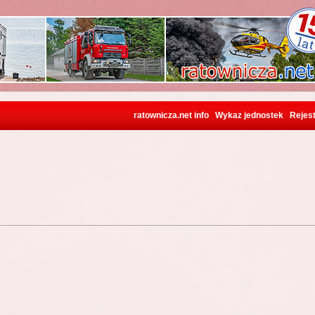
ratownicza.net info
Wykaz jednostek
Rejest