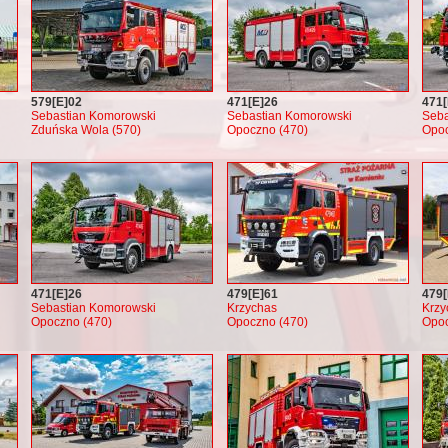
579[E]02
471[E]26
471[
Sebastian Komorowski
Sebastian Komorowski
Seba
Zduńska Wola (570)
Opoczno (470)
Opoc
471[E]26
479[E]61
479[
Sebastian Komorowski
Krzychas
Krzy
Opoczno (470)
Opoczno (470)
Opoc