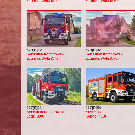
Zduńska Wola (570)
Zduńska Wola (570)
579[E]02
579[E]02
Sebastian Komorowski
Sebastian Komorowski
Zduńska Wola (570)
Zduńska Wola (570)
307[E]21
467[P]54
Sebastian Komorowski
Krzychas
Łódź (300)
Kępno (460)