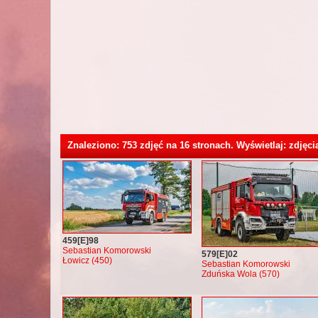
Znaleziono: 753 zdjęć na 16 stronach. Wyświetlaj: zdjęci
459[E]98
Sebastian Komorowski
579[E]02
Łowicz (450)
Sebastian Komorowski
Zduńska Wola (570)