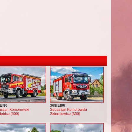
E]80
369[E]96
stian Komorowski
Sebastian Komorowski
ębice (500)
Skierniewice (350)