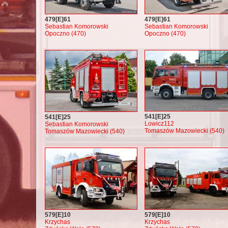
479[E]61
479[E]61
Sebastian Komorowski
Sebastian Komorowski
Opoczno (470)
Opoczno (470)
541[E]25
541[E]25
Lowicz112
Sebastian Komorowski
Tomaszów Mazowiecki (540)
Tomaszów Mazowiecki (540)
579[E]10
579[E]10
Krzychas
Krzychas