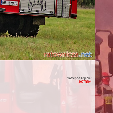
Następne zdjęcie:
407[R]04