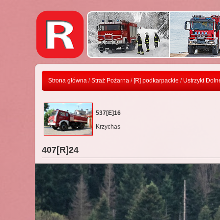
Strona główna
/
Straż Pożarna
/
[R] podkarpackie
/
Ustrzyki Doln
537[E]16
Krzychas
407[R]24