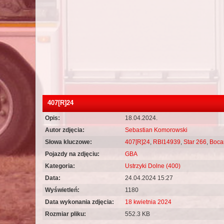
407[R]24
Opis:
18.04.2024.
Autor zdjęcia:
Sebastian Komorowski
Słowa kluczowe:
407[R]24
,
RBI14939
,
Star 266
,
Boca
Pojazdy na zdjęciu:
GBA
Kategoria:
Ustrzyki Dolne (400)
Data:
24.04.2024 15:27
Wyświetleń:
1180
Data wykonania zdjęcia:
18 kwietnia 2024
Rozmiar pliku:
552.3 KB