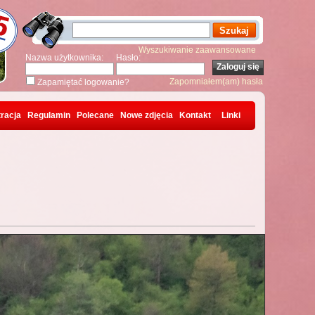
Wyszukiwanie zaawansowane
Nazwa użytkownika:
Hasło:
Zapomniałem(am) hasła
Zapamiętać logowanie?
racja
Regulamin
Polecane
Nowe zdjęcia
Kontakt
Linki