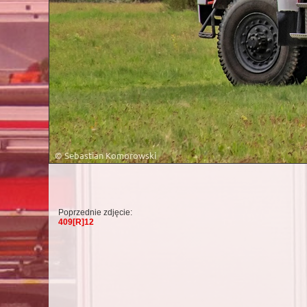
Poprzednie zdjęcie:
409[R]12