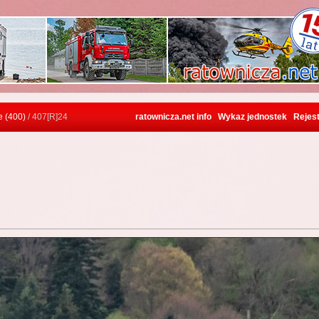
e (400)
/ 407[R]24
ratownicza.net info
Wykaz jednostek
Rejest