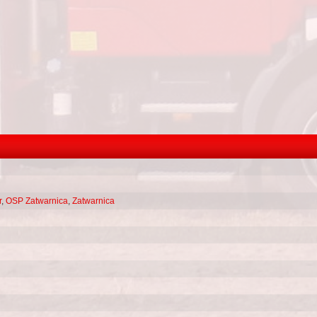
r
,
OSP Zatwarnica
,
Zatwarnica