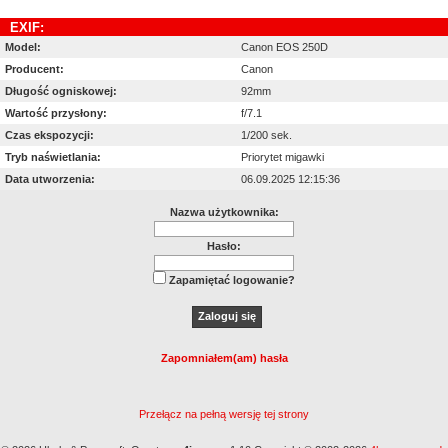
EXIF:
Model:
Canon EOS 250D
Producent:
Canon
Długość ogniskowej:
92mm
Wartość przysłony:
f/7.1
Czas ekspozycji:
1/200 sek.
Tryb naświetlania:
Priorytet migawki
Data utworzenia:
06.09.2025 12:15:36
Nazwa użytkownika:
Hasło:
Zapamiętać logowanie?
Zapomniałem(am) hasła
Przełącz na pełną wersję tej strony