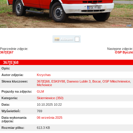
Poprzednie zdjęcie:
Następne zdjęcie:
367[E]67
OSP Byczki
367[E]68
Opis:
Autor zdjęcia:
Krzychas
Słowa kluczowe:
367[E]68
,
ESK9Y88
,
Daewoo Lublin 3
,
Bocar
,
OSP Miłochniewice
,
Michowice
Pojazdy na zdjęciu:
GLM
Kategoria:
Skierniewice (350)
Data:
10.10.2025 10:22
Wyświetleń:
769
Data wykonania
06 września 2025
zdjęcia:
Rozmiar pliku:
613.3 KB