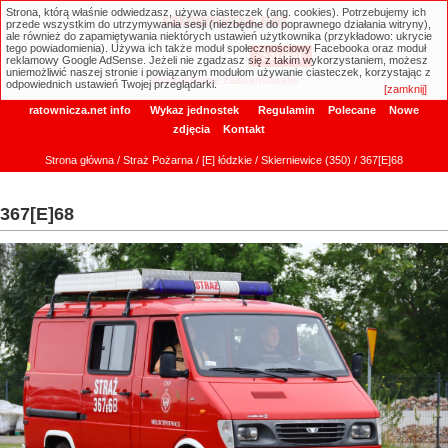
Strona, którą właśnie odwiedzasz, używa ciasteczek (ang. cookies). Potrzebujemy ich
ratownicza.net
przede wszystkim do utrzymywania sesji (niezbędne do poprawnego działania witryny),
ale również do zapamiętywania niektórych ustawień użytkownika (przykładowo: ukrycie
tego powiadomienia). Używa ich także moduł społecznościowy Facebooka oraz moduł
reklamowy Google AdSense. Jeżeli nie zgadzasz się z takim wykorzystaniem, możesz
uniemożliwić naszej stronie i powiązanym modułom używanie ciasteczek, korzystając z
Wyszukiwanie zaawansowane
odpowiednich ustawień Twojej przeglądarki.
[zamknij]
ratownicza.net info
Wykaz jednostek
Regulamin
Polecane
Nowe
zdjęcia
Kontakt
Strona główna
/
Straż Pożarna
/
[E] łódzkie
/
Skierniewice (350)
/ 367[E]68
367[E]68