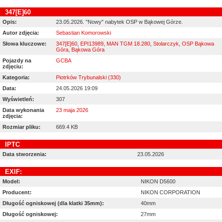
347[E]60
Opis:
23.05.2026. "Nowy" nabytek OSP w Bąkowej Górze.
Autor zdjęcia:
Sebastian Komorowski
Słowa kluczowe:
347[E]60
,
EPI13989
,
MAN TGM 18.280
,
Stolarczyk
,
OSP Bąkowa
Góra
,
Bąkowa Góra
Pojazdy na
GCBA
zdjęciu:
Kategoria:
Piotrków Trybunalski (330)
Data:
24.05.2026 19:09
Wyświetleń:
307
Data wykonania
23 maja 2026
zdjęcia:
Rozmiar pliku:
669.4 KB
IPTC
Data stworzenia:
23.05.2026
EXIF:
Model:
NIKON D5600
Producent:
NIKON CORPORATION
Długość ogniskowej (dla klatki 35mm):
40mm
Długość ogniskowej:
27mm