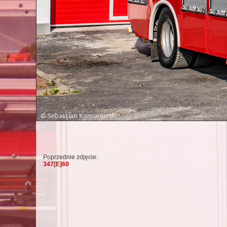
Poprzednie zdjęcie:
347[E]60