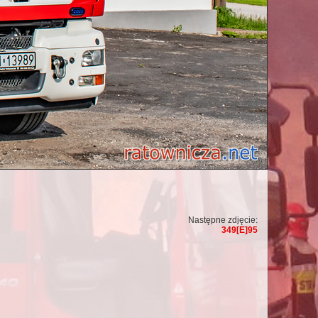
Następne zdjęcie:
349[E]95