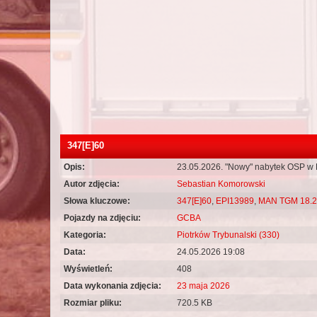
347[E]60
Opis:
23.05.2026. "Nowy" nabytek OSP w 
Autor zdjęcia:
Sebastian Komorowski
Słowa kluczowe:
347[E]60
,
EPI13989
,
MAN TGM 18.
Pojazdy na zdjęciu:
GCBA
Kategoria:
Piotrków Trybunalski (330)
Data:
24.05.2026 19:08
Wyświetleń:
408
Data wykonania zdjęcia:
23 maja 2026
Rozmiar pliku:
720.5 KB