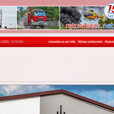
i (330)
/ 347[E]60
ratownicza.net info
Wykaz jednostek
Rejest