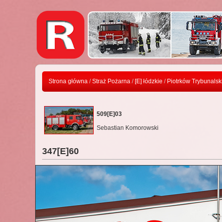
Strona główna
/
Straż Pożarna
/
[E] łódzkie
/
Piotrków Trybunalsk
509[E]03
Sebastian Komorowski
347[E]60