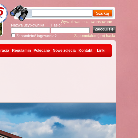
Wyszukiwanie zaawansowane
Nazwa użytkownika:
Hasło:
Zapomniałem(am) hasła
Zapamiętać logowanie?
racja
Regulamin
Polecane
Nowe zdjęcia
Kontakt
Linki