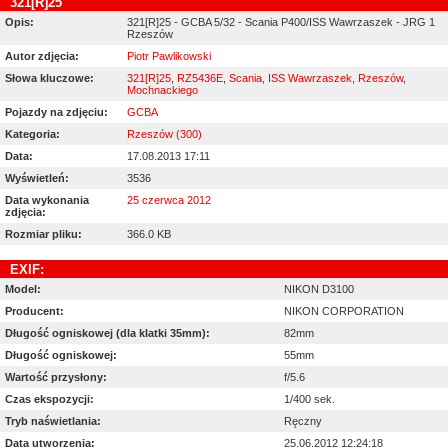
321[R]25
Opis:
321[R]25 - GCBA 5/32 - Scania P400/ISS Wawrzaszek - JRG 1
Rzeszów
Autor zdjęcia:
Piotr Pawlikowski
Słowa kluczowe:
321[R]25
,
RZ5436E
,
Scania
,
ISS Wawrzaszek
,
Rzeszów
,
Mochnackiego
Pojazdy na zdjęciu:
GCBA
Kategoria:
Rzeszów (300)
Data:
17.08.2013 17:11
Wyświetleń:
3536
Data wykonania
25 czerwca 2012
zdjęcia:
Rozmiar pliku:
366.0 KB
EXIF:
Model:
NIKON D3100
Producent:
NIKON CORPORATION
Długość ogniskowej (dla klatki 35mm):
82mm
Długość ogniskowej:
55mm
Wartość przysłony:
f/5.6
Czas ekspozycji:
1/400 sek.
Tryb naświetlania:
Ręczny
Data utworzenia:
25.06.2012 12:24:18