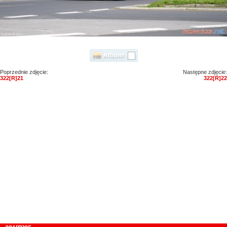
Poprzednie zdjęcie:
Następne zdjęcie:
322[R]21
322[R]22