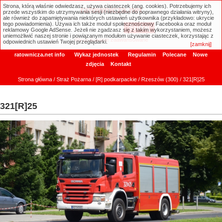
Strona, którą właśnie odwiedzasz, używa ciasteczek (ang. cookies). Potrzebujemy ich
ratownicza.net
przede wszystkim do utrzymywania sesji (niezbędne do poprawnego działania witryny),
ale również do zapamiętywania niektórych ustawień użytkownika (przykładowo: ukrycie
tego powiadomienia). Używa ich także moduł społecznościowy Facebooka oraz moduł
reklamowy Google AdSense. Jeżeli nie zgadzasz się z takim wykorzystaniem, możesz
uniemożliwić naszej stronie i powiązanym modułom używanie ciasteczek, korzystając z
Wyszukiwanie zaawansowane
odpowiednich ustawień Twojej przeglądarki.
[zamknij]
ratownicza.net info
Wykaz jednostek
Regulamin
Polecane
Nowe
zdjęcia
Kontakt
Strona główna
/
Straż Pożarna
/
[R] podkarpackie
/
Rzeszów (300)
/ 321[R]25
321[R]25