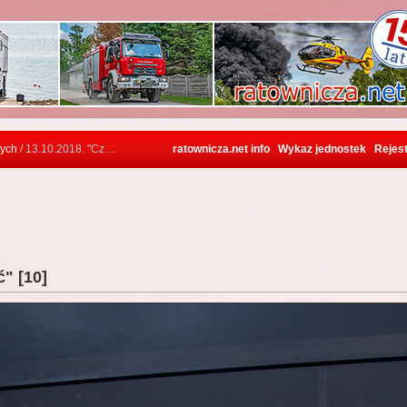
zych
/ 13.10.2018. "Czad i Ogień - obudź czujność" [10]
ratownicza.net info
Wykaz jednostek
Rejest
ć" [10]