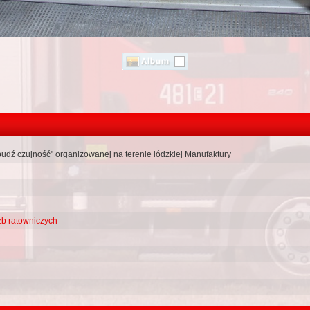
obudź czujność" organizowanej na terenie łódzkiej Manufaktury
użb ratowniczych