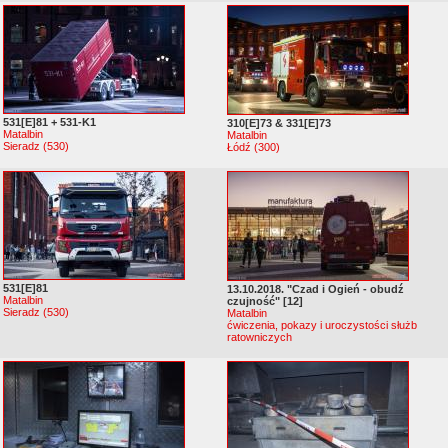
531[E]81 + 531-K1
310[E]73 & 331[E]73
Matalbin
Matalbin
Sieradz (530)
Łódź (300)
531[E]81
13.10.2018. "Czad i Ogień - obudź
Matalbin
czujność" [12]
Sieradz (530)
Matalbin
ćwiczenia, pokazy i uroczystości służb
ratowniczych