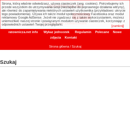
Strona, którą właśnie odwiedzasz, używa ciasteczek (ang. cookies). Potrzebujemy ich
ratownicza.net
przede wszystkim do utrzymywania sesji (niezbędne do poprawnego działania witryny),
ale również do zapamiętywania niektórych ustawień użytkownika (przykładowo: ukrycie
tego powiadomienia). Używa ich także moduł społecznościowy Facebooka oraz moduł
reklamowy Google AdSense. Jeżeli nie zgadzasz się z takim wykorzystaniem, możesz
uniemożliwić naszej stronie i powiązanym modułom używanie ciasteczek, korzystając z
Wyszukiwanie zaawansowane
odpowiednich ustawień Twojej przeglądarki.
[zamknij]
ratownicza.net info
Wykaz jednostek
Regulamin
Polecane
Nowe
zdjęcia
Kontakt
Strona główna
/ Szukaj
Szukaj