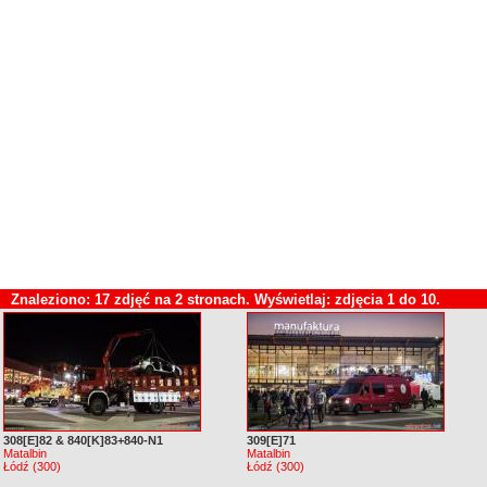
Znaleziono: 17 zdjęć na 2 stronach. Wyświetlaj: zdjęcia 1 do 10.
308[E]82 & 840[K]83+840-N1
309[E]71
Matalbin
Matalbin
Łódź (300)
Łódź (300)