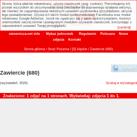
Strona, którą właśnie odwiedzasz, używa ciasteczek (ang. cookies). Potrzebujemy ich
ratownicza.net
przede wszystkim do utrzymywania sesji (niezbędne do poprawnego działania witryny),
ale również do zapamiętywania niektórych ustawień użytkownika (przykładowo: ukrycie
tego powiadomienia). Używa ich także moduł społecznościowy Facebooka oraz moduł
reklamowy Google AdSense. Jeżeli nie zgadzasz się z takim wykorzystaniem, możesz
uniemożliwić naszej stronie i powiązanym modułom używanie ciasteczek, korzystając z
Wyszukiwanie zaawansowane
odpowiednich ustawień Twojej przeglądarki.
[zamknij]
ratownicza.net info
Wykaz jednostek
Regulamin
Polecane
Nowe
zdjęcia
Kontakt
Strona główna
/
Straż Pożarna
/
[S] śląskie
/ Zawiercie (680)
Zawiercie (680)
(wyświetleń: 3026)
Szukaj w tej kategorii
Znaleziono: 1 zdjęć na 1 stronach. Wyświetlaj: zdjęcia 1 do 1.