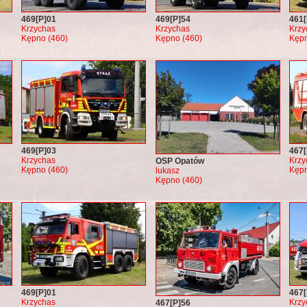
469[P]01
469[P]54
461[
Krzychas
Krzychas
Krzy
Kępno (460)
Kępno (460)
Kępn
469[P]03
467[
Krzychas
Krzy
OSP Opatów
Kępno (460)
Kępn
lukasz
Kępno (460)
469[P]01
467[
Krzychas
Krzy
467[P]56