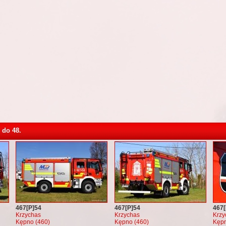
 do 48.
467[P]54
467[P]54
467[
Krzychas
Krzychas
Krzy
Kępno (460)
Kępno (460)
Kępn