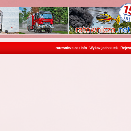
ratownicza.net info
Wykaz jednostek
Rejest