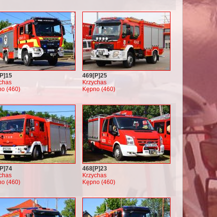
P]15
469[P]25
chas
Krzychas
o (460)
Kępno (460)
P]74
468[P]23
chas
Krzychas
o (460)
Kępno (460)