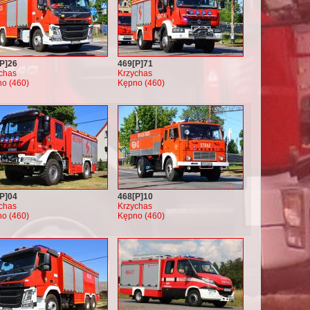
P]26
469[P]71
chas
Krzychas
o (460)
Kępno (460)
P]04
468[P]10
chas
Krzychas
o (460)
Kępno (460)