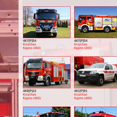
467[P]54
467[P]54
Krzychas
Krzychas
Kępno (460)
Kępno (460)
469[P]22
461[P]91
Krzychas
Krzychas
Kępno (460)
Kępno (460)