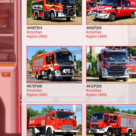
469[P]54
468[P]08
Krzychas
Krzychas
Kępno (460)
Kępno (460)
467[P]46
461[P]26
Krzychas
Krzychas
Kępno (460)
Kępno (460)