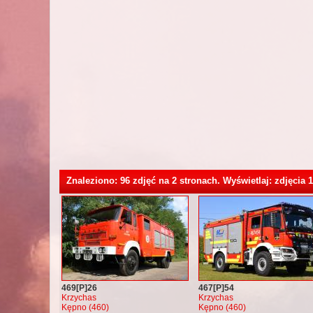
Znaleziono: 96 zdjęć na 2 stronach. Wyświetlaj: zdjęcia 1
469[P]26
467[P]54
Krzychas
Krzychas
Kępno (460)
Kępno (460)