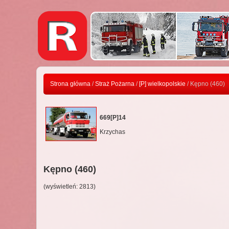
Strona główna
/
Straż Pożarna
/
[P] wielkopolskie
/ Kępno (460)
669[P]14
Krzychas
Kępno (460)
(wyświetleń: 2813)