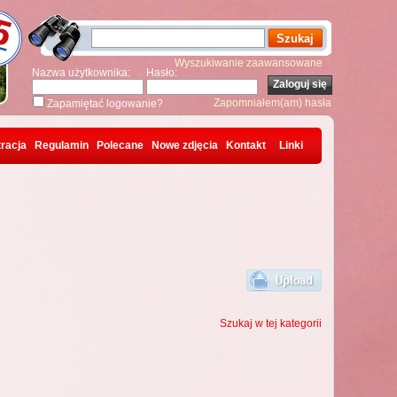
Wyszukiwanie zaawansowane
Nazwa użytkownika:
Hasło:
Zapomniałem(am) hasła
Zapamiętać logowanie?
racja
Regulamin
Polecane
Nowe zdjęcia
Kontakt
Linki
Szukaj w tej kategorii