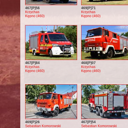
467[P]56
469[P]71
Krzychas
Krzychas
Kępno (460)
Kępno (460)
467[P]84
468[P]07
Krzychas
Krzychas
Kępno (460)
Kępno (460)
469[P]26
467[P]54
Sebastian Komorowski
Sebastian Komorowski