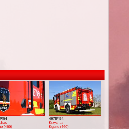
P]54
467[P]54
chas
Krzychas
o (460)
Kępno (460)