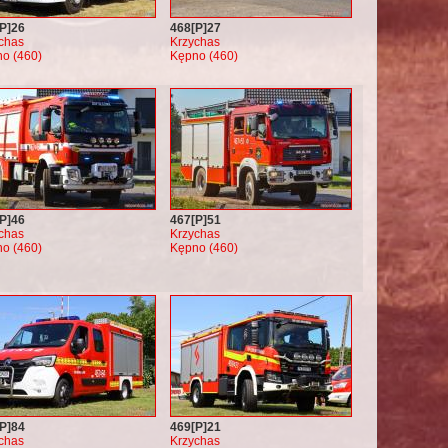
P]26
468[P]27
chas
Krzychas
o (460)
Kępno (460)
P]46
467[P]51
chas
Krzychas
o (460)
Kępno (460)
P]84
469[P]21
chas
Krzychas