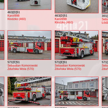
463[D]51
Karol998
463[D]51
301[
Kłodzko (460)
Karol998
Seba
Kłodzko (460)
Łódź
571[E]51
571[E]51
571[
Sebastian Komorowski
Sebastian Komorowski
Seba
Zduńska Wola (570)
Zduńska Wola (570)
Zduń