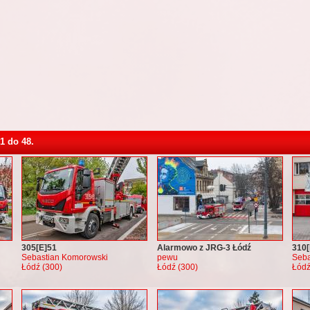
1 do 48.
305[E]51
Alarmowo z JRG-3 Łódź
310[
Sebastian Komorowski
pewu
Seba
Łódź (300)
Łódź (300)
Łódź