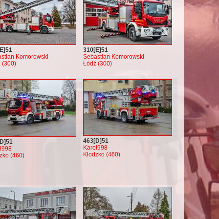
E]51
310[E]51
stian Komorowski
Sebastian Komorowski
 (300)
Łódź (300)
463[D]51
[D]51
Karol998
l998
Kłodzko (460)
zko (460)