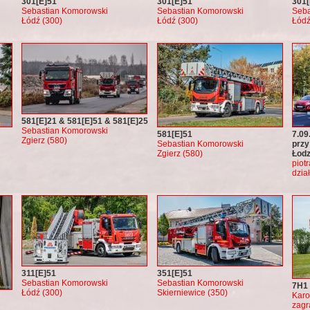
301[E]51
301[E]51
301[
Sebastian Komorowski
Sebastian Komorowski
Seba
Łódź (300)
Łódź (300)
Łódź
581[E]21 & 581[E]51 & 581[E]25
Sebastian Komorowski
581[E]51
7.09
Zgierz (580)
Sebastian Komorowski
przy
Zgierz (580)
Łodz
piot
dzia
311[E]51
351[E]51
Sebastian Komorowski
Sebastian Komorowski
7H1
Łódź (300)
Skierniewice (350)
Karo
zagr