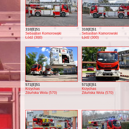
310[E]51
310[E]51
Sebastian Komorowski
Sebastian Komorowski
Łódź (300)
Łódź (300)
571[E]51
571[E]51
Krzychas
Krzychas
Zduńska Wola (570)
Zduńska Wola (570)