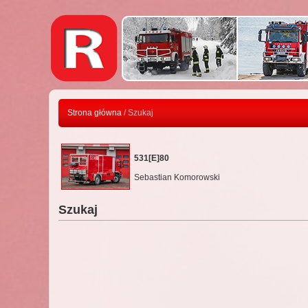
Strona główna
/ Szukaj
531[E]80
Sebastian Komorowski
Szukaj