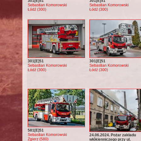
301[E]51
301[E]51
Sebastian Komorowski
Sebastian Komorowski
Łódź (300)
Łódź (300)
301[E]51
301[E]51
Sebastian Komorowski
Sebastian Komorowski
Łódź (300)
Łódź (300)
581[E]51
Sebastian Komorowski
24.06.2024. Pożar zakładu
Zgierz (580)
włókienniczego przy ul.