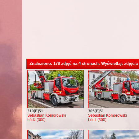
Znaleziono: 178 zdjęć na 4 stronach. Wyświetlaj: zdjęcia 
310[E]51
305[E]51
Sebastian Komorowski
Sebastian Komorowski
Łódź (300)
Łódź (300)