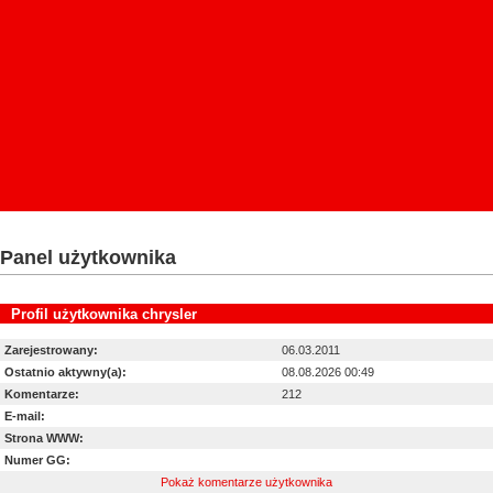
Panel użytkownika
Profil użytkownika chrysler
Wyświetl zdjęcia dodane przez chrysler:
wszystkie
/
polecane
Zarejestrowany:
06.03.2011
Ostatnio aktywny(a):
08.08.2026 00:49
Komentarze:
212
E-mail:
Strona WWW:
Numer GG:
Pokaż komentarze użytkownika