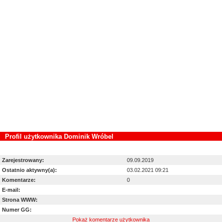
Profil użytkownika Dominik Wróbel
Wyświetl zdjęcia dodane przez Dominik Wróbel:
wszystkie
/
polecane
Zarejestrowany:
09.09.2019
Ostatnio aktywny(a):
03.02.2021 09:21
Komentarze:
0
E-mail:
Strona WWW:
Numer GG:
Pokaż komentarze użytkownika