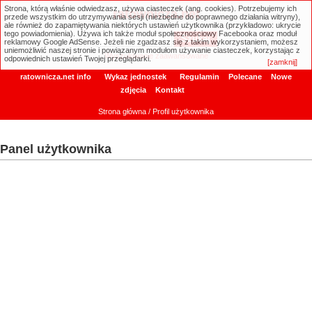
Strona, którą właśnie odwiedzasz, używa ciasteczek (ang. cookies). Potrzebujemy ich
ratownicza.net
przede wszystkim do utrzymywania sesji (niezbędne do poprawnego działania witryny),
ale również do zapamiętywania niektórych ustawień użytkownika (przykładowo: ukrycie
tego powiadomienia). Używa ich także moduł społecznościowy Facebooka oraz moduł
reklamowy Google AdSense. Jeżeli nie zgadzasz się z takim wykorzystaniem, możesz
uniemożliwić naszej stronie i powiązanym modułom używanie ciasteczek, korzystając z
Wyszukiwanie zaawansowane
odpowiednich ustawień Twojej przeglądarki.
[zamknij]
ratownicza.net info
Wykaz jednostek
Regulamin
Polecane
Nowe
zdjęcia
Kontakt
Strona główna
/ Profil użytkownika
Panel użytkownika