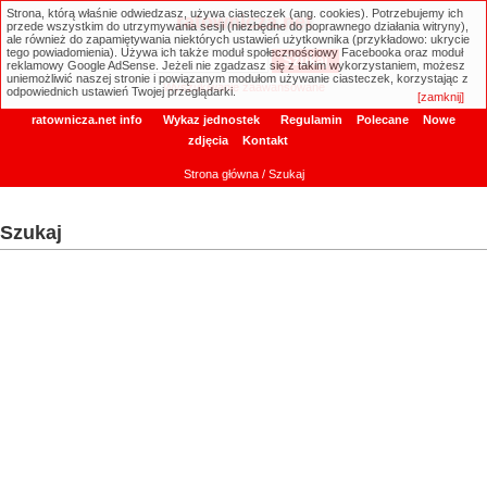
Strona, którą właśnie odwiedzasz, używa ciasteczek (ang. cookies). Potrzebujemy ich
ratownicza.net
przede wszystkim do utrzymywania sesji (niezbędne do poprawnego działania witryny),
ale również do zapamiętywania niektórych ustawień użytkownika (przykładowo: ukrycie
tego powiadomienia). Używa ich także moduł społecznościowy Facebooka oraz moduł
reklamowy Google AdSense. Jeżeli nie zgadzasz się z takim wykorzystaniem, możesz
uniemożliwić naszej stronie i powiązanym modułom używanie ciasteczek, korzystając z
Wyszukiwanie zaawansowane
odpowiednich ustawień Twojej przeglądarki.
[zamknij]
ratownicza.net info
Wykaz jednostek
Regulamin
Polecane
Nowe
zdjęcia
Kontakt
Strona główna
/ Szukaj
Szukaj