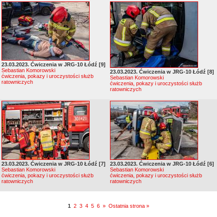
23.03.2023. Ćwiczenia w JRG-10 Łódź [9]
Sebastian Komorowski
23.03.2023. Ćwiczenia w JRG-10 Łódź [8]
ćwiczenia, pokazy i uroczystości służb
Sebastian Komorowski
ratowniczych
ćwiczenia, pokazy i uroczystości służb
ratowniczych
23.03.2023. Ćwiczenia w JRG-10 Łódź [7]
23.03.2023. Ćwiczenia w JRG-10 Łódź [6]
Sebastian Komorowski
Sebastian Komorowski
ćwiczenia, pokazy i uroczystości służb
ćwiczenia, pokazy i uroczystości służb
ratowniczych
ratowniczych
1
2
3
4
5
6
»
Ostatnia strona »