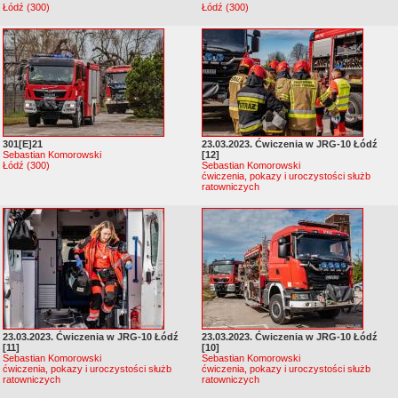
Łódź (300)
Łódź (300)
301[E]21
23.03.2023. Ćwiczenia w JRG-10 Łódź
Sebastian Komorowski
[12]
Łódź (300)
Sebastian Komorowski
ćwiczenia, pokazy i uroczystości służb
ratowniczych
23.03.2023. Ćwiczenia w JRG-10 Łódź
23.03.2023. Ćwiczenia w JRG-10 Łódź
[11]
[10]
Sebastian Komorowski
Sebastian Komorowski
ćwiczenia, pokazy i uroczystości służb
ćwiczenia, pokazy i uroczystości służb
ratowniczych
ratowniczych