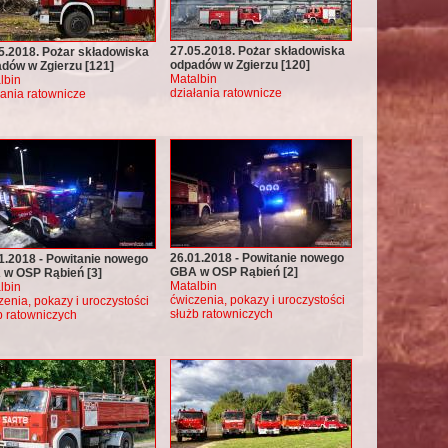
27.05.2018. Pożar składowiska
5.2018. Pożar składowiska
odpadów w Zgierzu [120]
dów w Zgierzu [121]
Matalbin
lbin
działania ratownicze
łania ratownicze
26.01.2018 - Powitanie nowego
1.2018 - Powitanie nowego
GBA w OSP Rąbień [2]
w OSP Rąbień [3]
Matalbin
lbin
ćwiczenia, pokazy i uroczystości
zenia, pokazy i uroczystości
służb ratowniczych
b ratowniczych