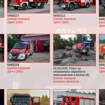
589[E]17
589[E]12
Damian Karwacki
Damian Karwacki
589[
Zgierz (580)
Zgierz (580)
Dami
Zgie
589[E]18
589[
Damian Karwacki
Seba
20.09.2020. Pożar na
Zgierz (580)
Zgie
składowisku odpadów w
Aleksandrowie Łódzkim [6]
Damian Karwacki
działania ratownicze