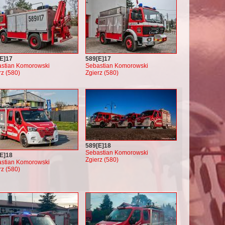
E]17
589[E]17
stian Komorowski
Sebastian Komorowski
rz (580)
Zgierz (580)
589[E]18
Sebastian Komorowski
E]18
Zgierz (580)
stian Komorowski
rz (580)