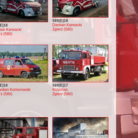
589[E]18
Damian Karwacki
E]18
Zgierz (580)
an Karwacki
rz (580)
E]18
589[E]17
stian Komorowski
Krzychas
rz (580)
Zgierz (580)