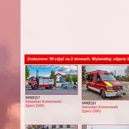
Znaleziono: 59 zdjęć na 2 stronach. Wyświetlaj: zdjęcia 1
589[E]17
Sebastian Komorowski
589[E]11
Zgierz (580)
Sebastian Komorowski
Zgierz (580)