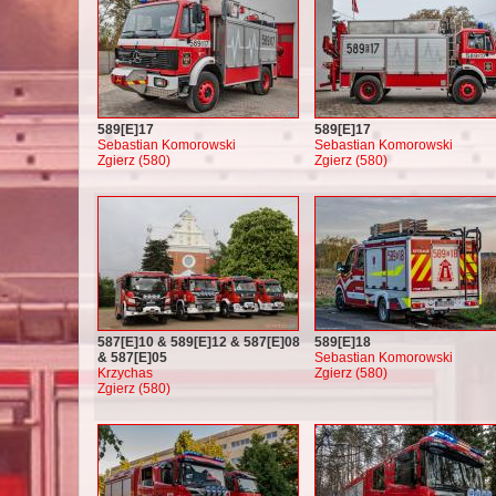
589[E]17
589[E]17
Sebastian Komorowski
Sebastian Komorowski
Zgierz (580)
Zgierz (580)
587[E]10 & 589[E]12 & 587[E]08
589[E]18
& 587[E]05
Sebastian Komorowski
Krzychas
Zgierz (580)
Zgierz (580)