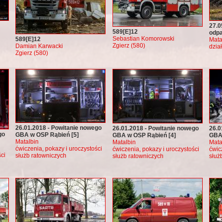
27.0
589[E]12
odpa
Sebastian Komorowski
589[E]12
Mata
Zgierz (580)
Damian Karwacki
dzia
Zgierz (580)
26.01.2018 - Powitanie nowego
26.01.2018 - Powitanie nowego
26.0
go
GBA w OSP Rąbień [5]
GBA w OSP Rąbień [4]
GBA 
Matalbin
Matalbin
Mata
ćwiczenia, pokazy i uroczystości
ćwiczenia, pokazy i uroczystości
ćwic
ci
służb ratowniczych
służb ratowniczych
służ