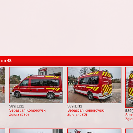
 do 48.
589[E]11
589[E]11
Sebastian Komorowski
Sebastian Komorowski
589[
Zgierz (580)
Zgierz (580)
Seba
Zgie