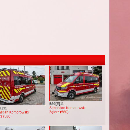
589[E]11
Sebastian Komorowski
E]11
Zgierz (580)
stian Komorowski
rz (580)