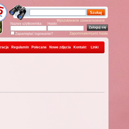
Wyszukiwanie zaawansowane
Nazwa użytkownika:
Hasło:
Zapomniałem(am) hasła
Zapamiętać logowanie?
racja
Regulamin
Polecane
Nowe zdjęcia
Kontakt
Linki