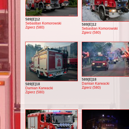
589[E]12
Sebastian Komorowski
589[E]12
Zgierz (580)
Sebastian Komorowski
Zgierz (580)
589[E]18
Damian Karwacki
589[E]18
Zgierz (580)
Damian Karwacki
Zgierz (580)