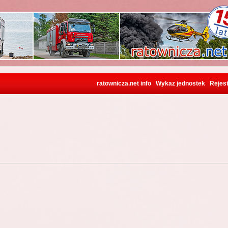
ratownicza.net info
Wykaz jednostek
Rejest