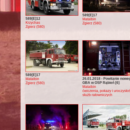
589[E]17
589[E]12
Matalbin
Krzychas
Zgierz (580)
Zgierz (580)
589[E]17
26.01.2018 - Powitanie nowe
Matalbin
GBA w OSP Rąbień [6]
Zgierz (580)
Matalbin
ćwiczenia, pokazy i uroczystoś
służb ratowniczych