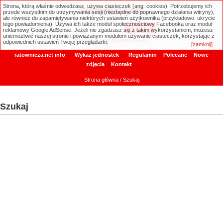
Strona, którą właśnie odwiedzasz, używa ciasteczek (ang. cookies). Potrzebujemy ich
ratownicza.net
przede wszystkim do utrzymywania sesji (niezbędne do poprawnego działania witryny),
ale również do zapamiętywania niektórych ustawień użytkownika (przykładowo: ukrycie
tego powiadomienia). Używa ich także moduł społecznościowy Facebooka oraz moduł
reklamowy Google AdSense. Jeżeli nie zgadzasz się z takim wykorzystaniem, możesz
uniemożliwić naszej stronie i powiązanym modułom używanie ciasteczek, korzystając z
Wyszukiwanie zaawansowane
odpowiednich ustawień Twojej przeglądarki.
[zamknij]
ratownicza.net info
Wykaz jednostek
Regulamin
Polecane
Nowe
zdjęcia
Kontakt
Strona główna
/ Szukaj
Szukaj