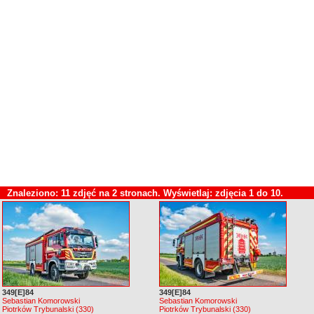
Znaleziono: 11 zdjęć na 2 stronach. Wyświetlaj: zdjęcia 1 do 10.
349[E]84
349[E]84
Sebastian Komorowski
Sebastian Komorowski
Piotrków Trybunalski (330)
Piotrków Trybunalski (330)