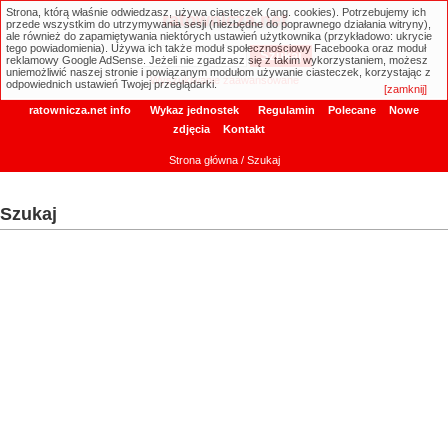
Strona, którą właśnie odwiedzasz, używa ciasteczek (ang. cookies). Potrzebujemy ich
ratownicza.net
przede wszystkim do utrzymywania sesji (niezbędne do poprawnego działania witryny),
ale również do zapamiętywania niektórych ustawień użytkownika (przykładowo: ukrycie
tego powiadomienia). Używa ich także moduł społecznościowy Facebooka oraz moduł
reklamowy Google AdSense. Jeżeli nie zgadzasz się z takim wykorzystaniem, możesz
uniemożliwić naszej stronie i powiązanym modułom używanie ciasteczek, korzystając z
Wyszukiwanie zaawansowane
odpowiednich ustawień Twojej przeglądarki.
[zamknij]
ratownicza.net info
Wykaz jednostek
Regulamin
Polecane
Nowe
zdjęcia
Kontakt
Strona główna
/ Szukaj
Szukaj