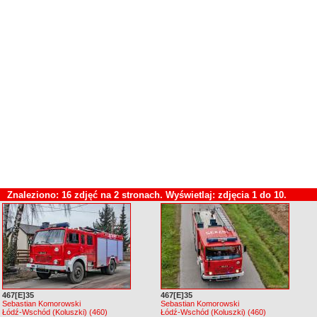
Znaleziono: 16 zdjęć na 2 stronach. Wyświetlaj: zdjęcia 1 do 10.
467[E]35
467[E]35
Sebastian Komorowski
Sebastian Komorowski
Łódź-Wschód (Koluszki) (460)
Łódź-Wschód (Koluszki) (460)