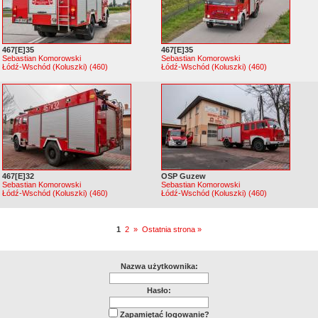
467[E]35
467[E]35
Sebastian Komorowski
Sebastian Komorowski
Łódź-Wschód (Koluszki) (460)
Łódź-Wschód (Koluszki) (460)
467[E]32
OSP Guzew
Sebastian Komorowski
Sebastian Komorowski
Łódź-Wschód (Koluszki) (460)
Łódź-Wschód (Koluszki) (460)
1
2
»
Ostatnia strona »
Nazwa użytkownika:
Hasło:
Zapamiętać logowanie?