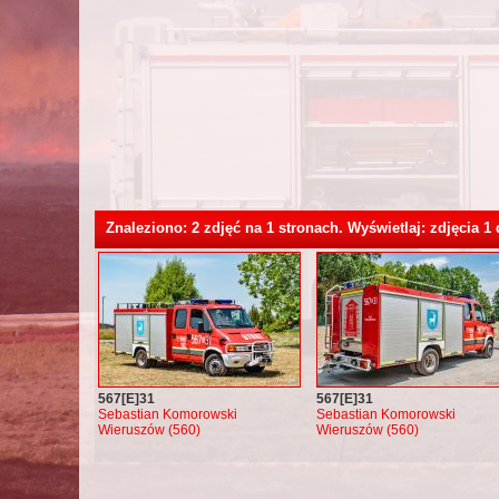
Znaleziono: 2 zdjęć na 1 stronach. Wyświetlaj: zdjęcia 1 
567[E]31
567[E]31
Sebastian Komorowski
Sebastian Komorowski
Wieruszów (560)
Wieruszów (560)