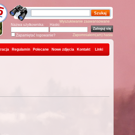
Wyszukiwanie zaawansowane
Nazwa użytkownika:
Hasło:
Zapomniałem(am) hasła
Zapamiętać logowanie?
racja
Regulamin
Polecane
Nowe zdjęcia
Kontakt
Linki