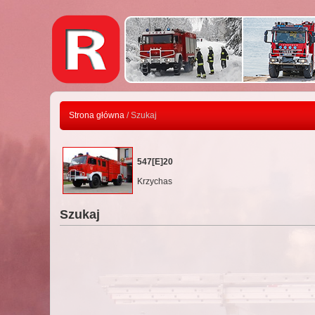
Strona główna
/ Szukaj
547[E]20
Krzychas
Szukaj