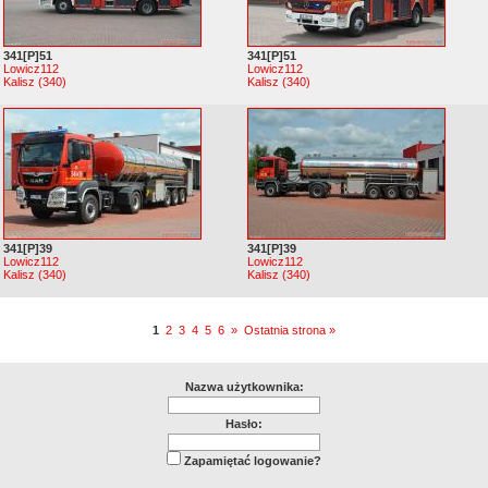
341[P]51
341[P]51
Lowicz112
Lowicz112
Kalisz (340)
Kalisz (340)
341[P]39
341[P]39
Lowicz112
Lowicz112
Kalisz (340)
Kalisz (340)
1
2
3
4
5
6
»
Ostatnia strona »
Nazwa użytkownika:
Hasło:
Zapamiętać logowanie?