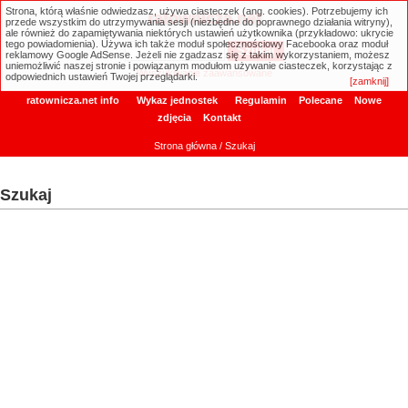
Strona, którą właśnie odwiedzasz, używa ciasteczek (ang. cookies). Potrzebujemy ich
ratownicza.net
przede wszystkim do utrzymywania sesji (niezbędne do poprawnego działania witryny),
ale również do zapamiętywania niektórych ustawień użytkownika (przykładowo: ukrycie
tego powiadomienia). Używa ich także moduł społecznościowy Facebooka oraz moduł
reklamowy Google AdSense. Jeżeli nie zgadzasz się z takim wykorzystaniem, możesz
uniemożliwić naszej stronie i powiązanym modułom używanie ciasteczek, korzystając z
Wyszukiwanie zaawansowane
odpowiednich ustawień Twojej przeglądarki.
[zamknij]
ratownicza.net info
Wykaz jednostek
Regulamin
Polecane
Nowe
zdjęcia
Kontakt
Strona główna
/ Szukaj
Szukaj