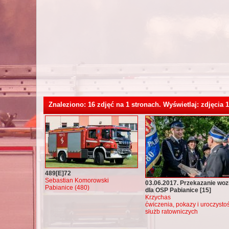
Znaleziono: 16 zdjęć na 1 stronach. Wyświetlaj: zdjęcia 1
489[E]72
Sebastian Komorowski
03.06.2017. Przekazanie woz
Pabianice (480)
dla OSP Pabianice [15]
Krzychas
ćwiczenia, pokazy i uroczystoś
służb ratowniczych