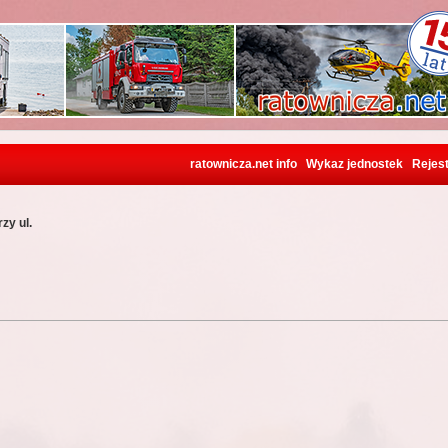
ratownicza.net info
Wykaz jednostek
Rejest
zy ul.