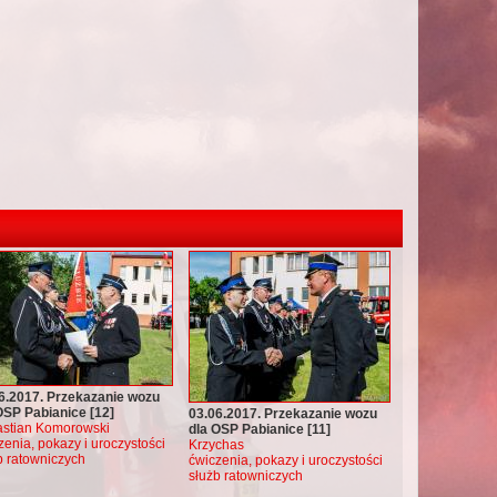
6.2017. Przekazanie wozu
OSP Pabianice [12]
03.06.2017. Przekazanie wozu
stian Komorowski
dla OSP Pabianice [11]
zenia, pokazy i uroczystości
Krzychas
b ratowniczych
ćwiczenia, pokazy i uroczystości
służb ratowniczych