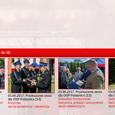
 do 16.
u
03.06.2017. Przekazanie wozu
03.0
dla OSP Pabianice [13]
dla 
03.06.2017. Przekazanie wozu
Sebastian Komorowski
Seba
dla OSP Pabianice [14]
ci
ćwiczenia, pokazy i uroczystości
ćwic
Krzychas
służb ratowniczych
służ
sprzęt pożarniczy i ratowniczy