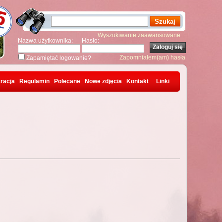
Wyszukiwanie zaawansowane
Nazwa użytkownika:
Hasło:
Zapomniałem(am) hasła
Zapamiętać logowanie?
racja
Regulamin
Polecane
Nowe zdjęcia
Kontakt
Linki