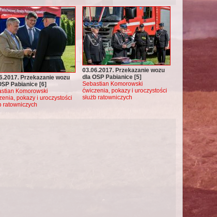
03.06.2017. Przekazanie wozu
dla OSP Pabianice [5]
6.2017. Przekazanie wozu
Sebastian Komorowski
OSP Pabianice [6]
ćwiczenia, pokazy i uroczystości
stian Komorowski
służb ratowniczych
zenia, pokazy i uroczystości
b ratowniczych