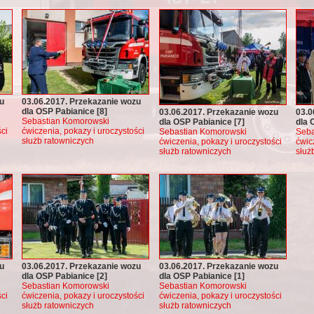
u
03.06.2017. Przekazanie wozu
dla OSP Pabianice [8]
03.06.2017. Przekazanie wozu
03.0
Sebastian Komorowski
dla OSP Pabianice [7]
dla 
ci
ćwiczenia, pokazy i uroczystości
Sebastian Komorowski
Seba
służb ratowniczych
ćwiczenia, pokazy i uroczystości
ćwic
służb ratowniczych
służ
u
03.06.2017. Przekazanie wozu
03.06.2017. Przekazanie wozu
dla OSP Pabianice [2]
dla OSP Pabianice [1]
Sebastian Komorowski
Sebastian Komorowski
ci
ćwiczenia, pokazy i uroczystości
ćwiczenia, pokazy i uroczystości
służb ratowniczych
służb ratowniczych