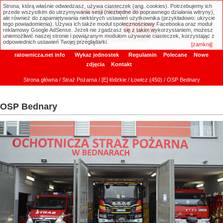
Strona, którą właśnie odwiedzasz, używa ciasteczek (ang. cookies). Potrzebujemy ich
ratownicza.net
przede wszystkim do utrzymywania sesji (niezbędne do poprawnego działania witryny),
ale również do zapamiętywania niektórych ustawień użytkownika (przykładowo: ukrycie
tego powiadomienia). Używa ich także moduł społecznościowy Facebooka oraz moduł
reklamowy Google AdSense. Jeżeli nie zgadzasz się z takim wykorzystaniem, możesz
uniemożliwić naszej stronie i powiązanym modułom używanie ciasteczek, korzystając z
Wyszukiwanie zaawansowane
odpowiednich ustawień Twojej przeglądarki.
[zamknij]
ratownicza.net info
Wykaz jednostek
Regulamin
Polecane
Nowe
zdjęcia
Kontakt
Strona główna
/
Straż Pożarna
/
[E] łódzkie
/
Łowicz (450)
/ OSP Bednary
OSP Bednary