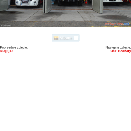
Poprzednie zdjęcie:
Następne zdjęcie:
457[E]12
OSP Bednary