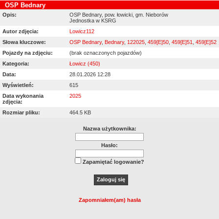
OSP Bednary
Opis:
OSP Bednary, pow. łowicki, gm. Nieborów
Jednostka w KSRG
Autor zdjęcia:
Lowicz112
Słowa kluczowe:
OSP Bednary
,
Bednary
,
122025
,
459[E]50
,
459[E]51
,
459[E]52
Pojazdy na zdjęciu:
(brak oznaczonych pojazdów)
Kategoria:
Łowicz (450)
Data:
28.01.2026 12:28
Wyświetleń:
615
Data wykonania
2025
zdjęcia:
Rozmiar pliku:
464.5 KB
Nazwa użytkownika:
Hasło:
Zapamiętać logowanie?
Zapomniałem(am) hasła