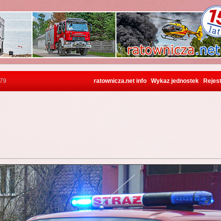
]79
ratownicza.net info
Wykaz jednostek
Rejest