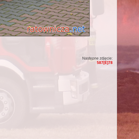
Następne zdjęcie:
587[E]78