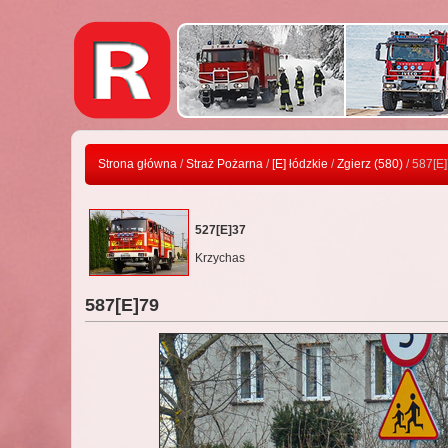
Strona główna
/
Straż Pożarna
/
[E] łódzkie
/
Zgierz (580)
/ 587[E
527[E]37
Krzychas
587[E]79