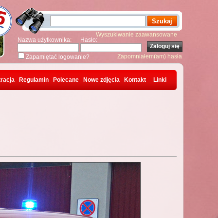
Wyszukiwanie zaawansowane
Nazwa użytkownika:
Hasło:
Zapomniałem(am) hasła
Zapamiętać logowanie?
racja
Regulamin
Polecane
Nowe zdjęcia
Kontakt
Linki