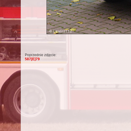
Poprzednie zdjęcie:
587[E]79