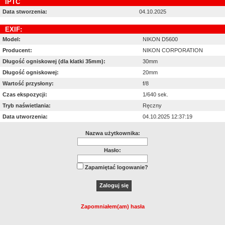
IPTC
Data stworzenia:
04.10.2025
EXIF:
Model:
NIKON D5600
Producent:
NIKON CORPORATION
Długość ogniskowej (dla klatki 35mm):
30mm
Długość ogniskowej:
20mm
Wartość przysłony:
f/8
Czas ekspozycji:
1/640 sek.
Tryb naświetlania:
Ręczny
Data utworzenia:
04.10.2025 12:37:19
Nazwa użytkownika:
Hasło:
Zapamiętać logowanie?
Zapomniałem(am) hasła