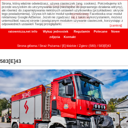
Strona, którą właśnie odwiedzasz, używa ciasteczek (ang. cookies). Potrzebujemy ich
ratownicza.net
przede wszystkim do utrzymywania sesji (niezbędne do poprawnego działania witryny),
ale również do zapamiętywania niektórych ustawień użytkownika (przykładowo: ukrycie
tego powiadomienia). Używa ich także moduł społecznościowy Facebooka oraz moduł
reklamowy Google AdSense. Jeżeli nie zgadzasz się z takim wykorzystaniem, możesz
uniemożliwić naszej stronie i powiązanym modułom używanie ciasteczek, korzystając z
Wyszukiwanie zaawansowane
odpowiednich ustawień Twojej przeglądarki.
[zamknij]
ratownicza.net info
Wykaz jednostek
Regulamin
Polecane
Nowe
zdjęcia
Kontakt
Strona główna
/
Straż Pożarna
/
[E] łódzkie
/
Zgierz (580)
/ 583[E]43
583[E]43