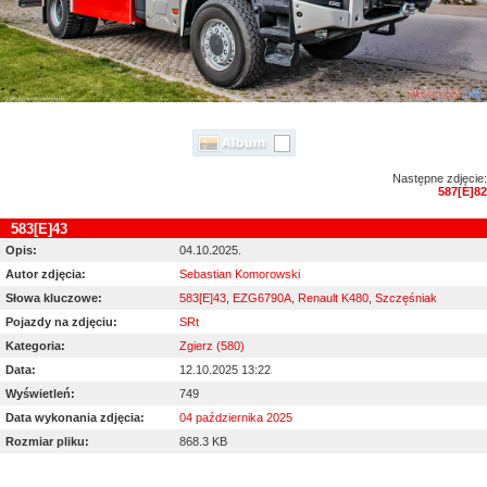
Następne zdjęcie:
587[E]82
583[E]43
Opis:
04.10.2025.
Autor zdjęcia:
Sebastian Komorowski
Słowa kluczowe:
583[E]43
,
EZG6790A
,
Renault K480
,
Szczęśniak
Pojazdy na zdjęciu:
SRt
Kategoria:
Zgierz (580)
Data:
12.10.2025 13:22
Wyświetleń:
749
Data wykonania zdjęcia:
04 października 2025
Rozmiar pliku:
868.3 KB