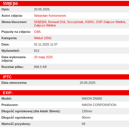
559[E]66
Opis:
20.05.2025.
Autor zdjęcia:
Sebastian Komorowski
Słowa kluczowe:
559[E]66
,
Renault D16
,
Szczęśniak
,
KSRG
,
OSP Załęcze Wielkie
,
Załęcze Wielkie
Pojazdy na zdjęciu:
GBA
Kategoria:
Wieluń (550)
Data:
02.11.2025 11:07
Wyświetleń:
813
Data wykonania
20 maja 2025
zdjęcia:
Rozmiar pliku:
896.5 KB
IPTC
Data stworzenia:
20.05.2025
EXIF:
Model:
NIKON D5600
Producent:
NIKON CORPORATION
Długość ogniskowej (dla klatki 35mm):
135mm
Długość ogniskowej:
90mm
Wartość przysłony:
f/8