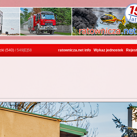
ki (540)
/ 549[E]58
ratownicza.net info
Wykaz jednostek
Rejest