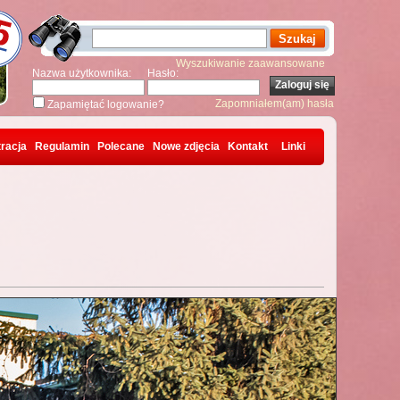
Wyszukiwanie zaawansowane
Nazwa użytkownika:
Hasło:
Zapomniałem(am) hasła
Zapamiętać logowanie?
racja
Regulamin
Polecane
Nowe zdjęcia
Kontakt
Linki