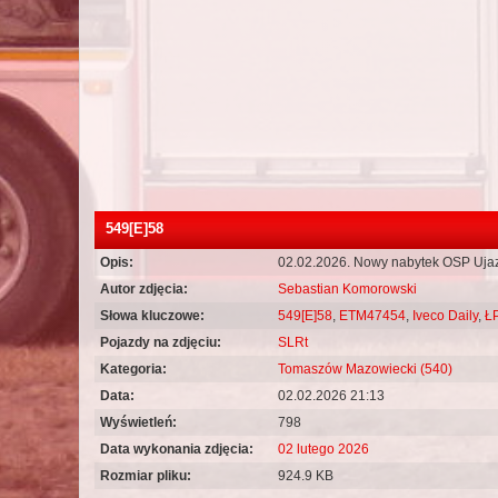
549[E]58
Opis:
02.02.2026. Nowy nabytek OSP Uja
Autor zdjęcia:
Sebastian Komorowski
Słowa kluczowe:
549[E]58
,
ETM47454
,
Iveco Daily
,
Ł
Pojazdy na zdjęciu:
SLRt
Kategoria:
Tomaszów Mazowiecki (540)
Data:
02.02.2026 21:13
Wyświetleń:
798
Data wykonania zdjęcia:
02 lutego 2026
Rozmiar pliku:
924.9 KB