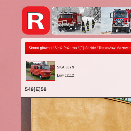
Strona główna
/
Straż Pożarna
/
[E] łódzkie
/
Tomaszów Mazowiec
SKA 307N
Lowicz112
549[E]58