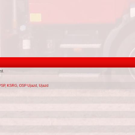
zd.
PSP
,
KSRG
,
OSP Ujazd
,
Ujazd