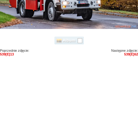
Poprzednie zdjęcie:
Następne zdjęcie:
539[E]13
539[E]62