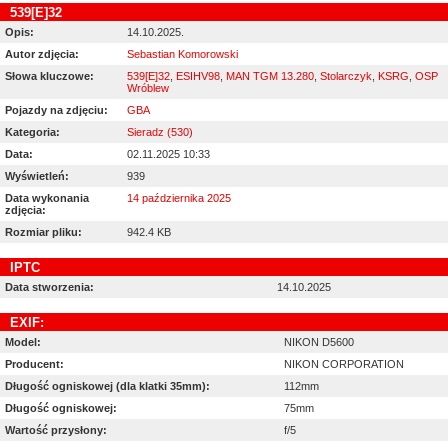
539[E]32
Opis:
14.10.2025.
Autor zdjęcia:
Sebastian Komorowski
Słowa kluczowe:
539[E]32
,
ESIHV98
,
MAN TGM 13.280
,
Stolarczyk
,
KSRG
,
OSP
Wróblew
Pojazdy na zdjęciu:
GBA
Kategoria:
Sieradz (530)
Data:
02.11.2025 10:33
Wyświetleń:
939
Data wykonania
14 października 2025
zdjęcia:
Rozmiar pliku:
942.4 KB
IPTC
Data stworzenia:
14.10.2025
EXIF:
Model:
NIKON D5600
Producent:
NIKON CORPORATION
Długość ogniskowej (dla klatki 35mm):
112mm
Długość ogniskowej:
75mm
Wartość przysłony:
f/5