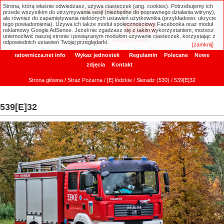
Strona, którą właśnie odwiedzasz, używa ciasteczek (ang. cookies). Potrzebujemy ich
ratownicza.net
przede wszystkim do utrzymywania sesji (niezbędne do poprawnego działania witryny),
ale również do zapamiętywania niektórych ustawień użytkownika (przykładowo: ukrycie
tego powiadomienia). Używa ich także moduł społecznościowy Facebooka oraz moduł
reklamowy Google AdSense. Jeżeli nie zgadzasz się z takim wykorzystaniem, możesz
uniemożliwić naszej stronie i powiązanym modułom używanie ciasteczek, korzystając z
Wyszukiwanie zaawansowane
odpowiednich ustawień Twojej przeglądarki.
[zamknij]
ratownicza.net info
Wykaz jednostek
Regulamin
Polecane
Nowe
zdjęcia
Kontakt
Strona główna
/
Straż Pożarna
/
[E] łódzkie
/
Sieradz (530)
/ 539[E]32
539[E]32