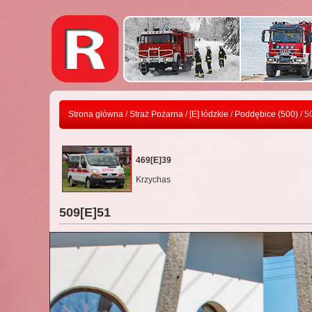
Strona główna
/
Straż Pożarna
/
[E] łódzkie
/
Poddębice (500)
/ 5
469[E]39
Krzychas
509[E]51