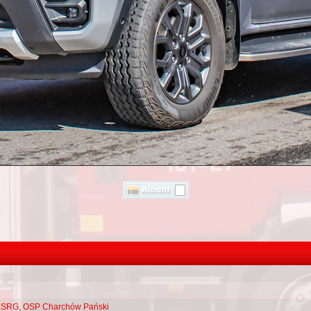
KSRG
,
OSP Charchów Pański