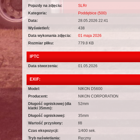
Pojazdy na zdjęciu:
SLRr
Kategoria:
Poddębice (500)
Data:
28.05.2026 22:41
Wyświetleń:
438
Data wykonania zdjęcia:
01 maja 2026
Rozmiar pliku:
779.8 KB
IPTC
Data stworzenia:
01.05.2026
EXIF:
Model:
NIKON D5600
Producent:
NIKON CORPORATION
Długość ogniskowej (dla
52mm
klatki 35mm):
Długość ogniskowej:
35mm
Wartość przysłony:
f/8
Czas ekspozycji:
1/400 sek.
Tryb naświetlania:
Ręczny