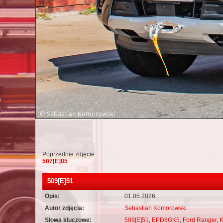
Poprzednie zdjęcie:
507[E]85
509[E]51
Opis:
01.05.2026.
Autor zdjęcia:
Sebastian Komorowski
Słowa kluczowe:
509[E]51
,
EPD8GK5
,
Ford Ranger
,