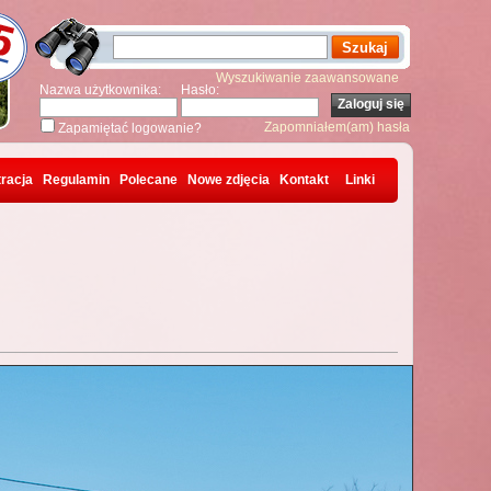
Wyszukiwanie zaawansowane
Nazwa użytkownika:
Hasło:
Zapomniałem(am) hasła
Zapamiętać logowanie?
racja
Regulamin
Polecane
Nowe zdjęcia
Kontakt
Linki