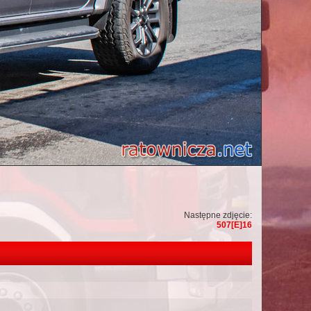
Następne zdjęcie:
507[E]16