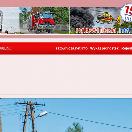
09[E]51
ratownicza.net info
Wykaz jednostek
Rejest