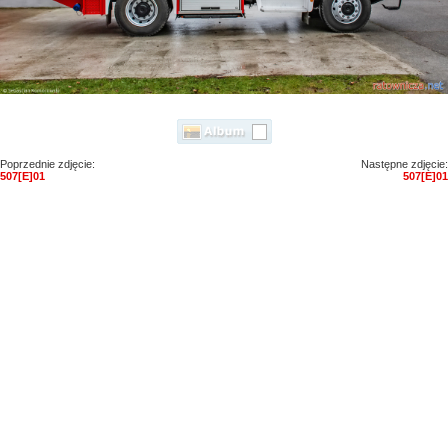
Poprzednie zdjęcie:
Następne zdjęcie:
507[E]01
507[E]01