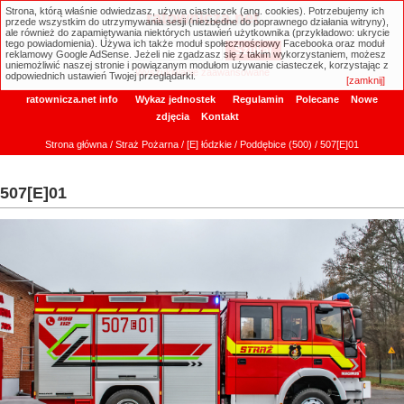
Strona, którą właśnie odwiedzasz, używa ciasteczek (ang. cookies). Potrzebujemy ich
ratownicza.net
przede wszystkim do utrzymywania sesji (niezbędne do poprawnego działania witryny),
ale również do zapamiętywania niektórych ustawień użytkownika (przykładowo: ukrycie
tego powiadomienia). Używa ich także moduł społecznościowy Facebooka oraz moduł
reklamowy Google AdSense. Jeżeli nie zgadzasz się z takim wykorzystaniem, możesz
uniemożliwić naszej stronie i powiązanym modułom używanie ciasteczek, korzystając z
Wyszukiwanie zaawansowane
odpowiednich ustawień Twojej przeglądarki.
[zamknij]
ratownicza.net info
Wykaz jednostek
Regulamin
Polecane
Nowe
zdjęcia
Kontakt
Strona główna
/
Straż Pożarna
/
[E] łódzkie
/
Poddębice (500)
/ 507[E]01
507[E]01