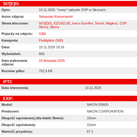
507[E]01
Opis:
10.11.2025. "nowy" nabytek OSP w Sikorach.
Autor zdjęcia:
Sebastian Komorowski
Słowa kluczowe:
507[E]01
,
EZG9213E
,
Iveco Eurofire
,
Tector
,
Magirus
,
OSP
Sikory
,
Sikory
Pojazdy na zdjęciu:
GBA
Kategoria:
Poddębice (500)
Data:
10.11.2025 19:26
Wyświetleń:
806
Data wykonania
10 listopada 2025
zdjęcia:
Rozmiar pliku:
752.9 KB
IPTC
Data stworzenia:
10.11.2025
EXIF:
Model:
NIKON D5600
Producent:
NIKON CORPORATION
Długość ogniskowej (dla klatki 35mm):
33mm
Długość ogniskowej:
22mm
Wartość przysłony:
f/7.1