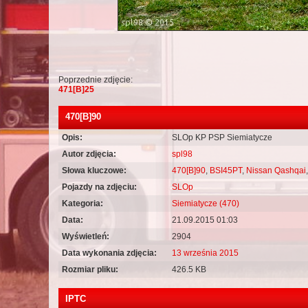
Poprzednie zdjęcie:
471[B]25
470[B]90
Opis:
SLOp KP PSP Siemiatycze
Autor zdjęcia:
spl98
Słowa kluczowe:
470[B]90
,
BSI45PT
,
Nissan Qashqai
Pojazdy na zdjęciu:
SLOp
Kategoria:
Siemiatycze (470)
Data:
21.09.2015 01:03
Wyświetleń:
2904
Data wykonania zdjęcia:
13 września 2015
Rozmiar pliku:
426.5 KB
IPTC