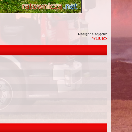
Następne zdjęcie:
471[B]25