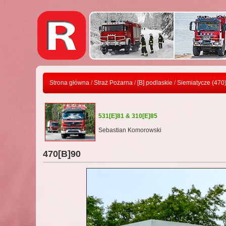
Strona główna
/
Straż Pożarna
/
[B] podlaskie
/
Siemiatycze (470
531[E]81 & 310[E]85
Sebastian Komorowski
470[B]90