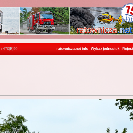
)
/ 470[B]90
ratownicza.net info
Wykaz jednostek
Rejest