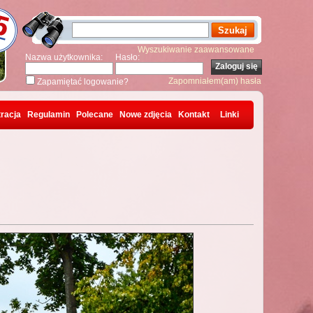
Wyszukiwanie zaawansowane
Nazwa użytkownika:
Hasło:
Zapomniałem(am) hasła
Zapamiętać logowanie?
racja
Regulamin
Polecane
Nowe zdjęcia
Kontakt
Linki